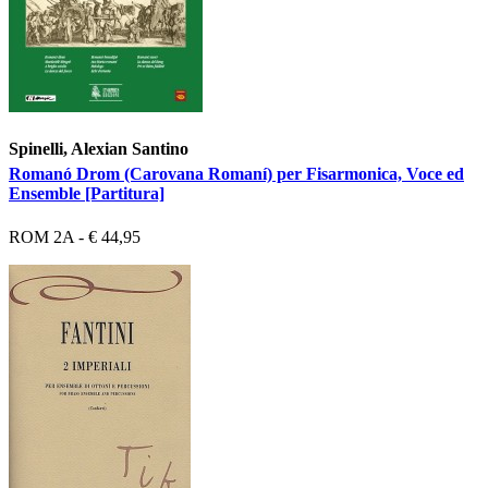
Spinelli, Alexian Santino
Romanó Drom (Carovana Romaní) per Fisarmonica, Voce ed
Ensemble [Partitura]
ROM 2A - € 44,95