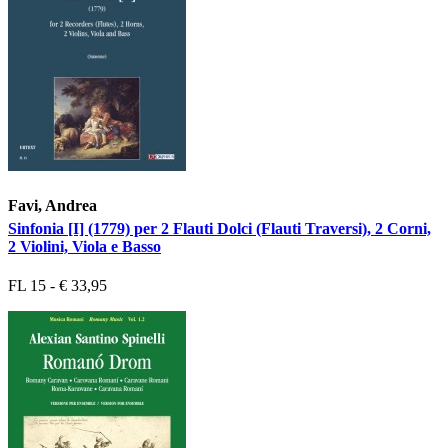
Favi, Andrea
Sinfonia [I] (1779) per 2 Flauti Dolci (Flauti Traversi), 2 Corni,
2 Violini, Viola e Basso
FL 15 - € 33,95