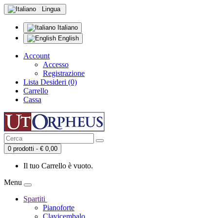
Lingua
Italiano
English
Account
Accesso
Registrazione
Lista Desideri (0)
Carrello
Cassa
0 prodotti - € 0,00
Il tuo Carrello è vuoto.
Menu
Spartiti
Pianoforte
Clavicembalo