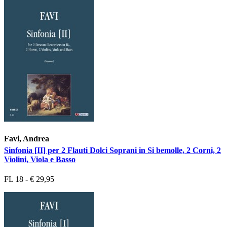
Favi, Andrea
Sinfonia [II] per 2 Flauti Dolci Soprani in Si bemolle, 2 Corni, 2
Violini, Viola e Basso
FL 18 - € 29,95