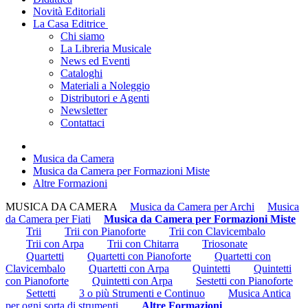
Novità Editoriali
La Casa Editrice
Chi siamo
La Libreria Musicale
News ed Eventi
Cataloghi
Materiali a Noleggio
Distributori e Agenti
Newsletter
Contattaci
Musica da Camera
Musica da Camera per Formazioni Miste
Altre Formazioni
MUSICA DA CAMERA
Musica da Camera per Archi
Musica
da Camera per Fiati
Musica da Camera per Formazioni Miste
Trii
Trii con Pianoforte
Trii con Clavicembalo
Trii con Arpa
Trii con Chitarra
Triosonate
Quartetti
Quartetti con Pianoforte
Quartetti con
Clavicembalo
Quartetti con Arpa
Quintetti
Quintetti
con Pianoforte
Quintetti con Arpa
Sestetti con Pianoforte
Settetti
3 o più Strumenti e Continuo
Musica Antica
per ogni sorta di strumenti
Altre Formazioni