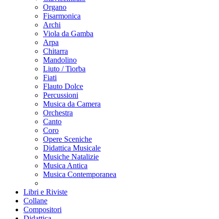
Organo
Fisarmonica
Archi
Viola da Gamba
Arpa
Chitarra
Mandolino
Liuto / Tiorba
Fiati
Flauto Dolce
Percussioni
Musica da Camera
Orchestra
Canto
Coro
Opere Sceniche
Didattica Musicale
Musiche Natalizie
Musica Antica
Musica Contemporanea
Libri e Riviste
Collane
Compositori
Didattica