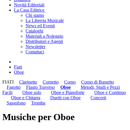
Novità Editoriali
La Casa Editrice
Chi siamo
La Libreria Musicale
News ed Eventi
Cataloghi
Materiali a Noleggio
Distributori e Agenti
Newsletter
Contattaci
Fiati
Oboe
FIATI
Clarinetto
Cornetto
Corno
Corno di Bassetto
Fagotto
Flauto Traverso
Oboe
Metodi, Studi e Pezzi
Facili
Oboe solo
Oboe e Pianoforte
Oboe e Continuo
Oboe e Chitarra
Duetti con Oboe
Concerti
Sassofono
Tromba
Musiche per Oboe