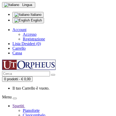
Lingua
Italiano
English
Account
Accesso
Registrazione
Lista Desideri (0)
Carrello
Cassa
0 prodotti - € 0,00
Il tuo Carrello è vuoto.
Menu
Spartiti
Pianoforte
Clavicembalo