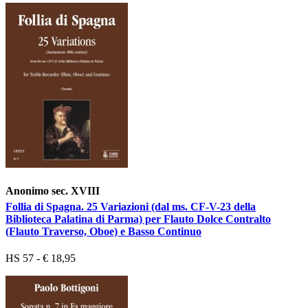
Anonimo sec. XVIII
Follia di Spagna. 25 Variazioni (dal ms. CF-V-23 della
Biblioteca Palatina di Parma) per Flauto Dolce Contralto
(Flauto Traverso, Oboe) e Basso Continuo
HS 57 - € 18,95