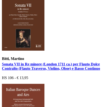
Bitti, Martino
Sonata VII in Re minore (London 1711 ca.) per Flauto Dolce
Contralto (Flauto Traverso, Violino, Oboe) e Basso Continuo
HS 106 - € 13,95