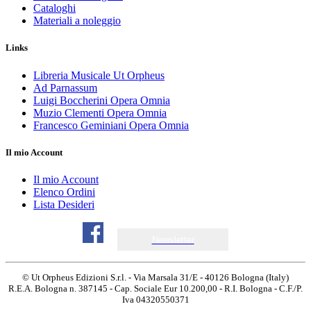
Cataloghi
Materiali a noleggio
Links
Libreria Musicale Ut Orpheus
Ad Parnassum
Luigi Boccherini Opera Omnia
Muzio Clementi Opera Omnia
Francesco Geminiani Opera Omnia
Il mio Account
Il mio Account
Elenco Ordini
Lista Desideri
Newsletter
© Ut Orpheus Edizioni S.r.l. - Via Marsala 31/E - 40126 Bologna (Italy)
R.E.A. Bologna n. 387145 - Cap. Sociale Eur 10.200,00 - R.I. Bologna - C.F./P.
Iva 04320550371