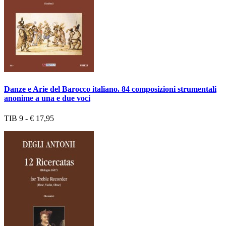
Danze e Arie del Barocco italiano. 84 composizioni strumentali
anonime a una e due voci
TIB 9 - € 17,95