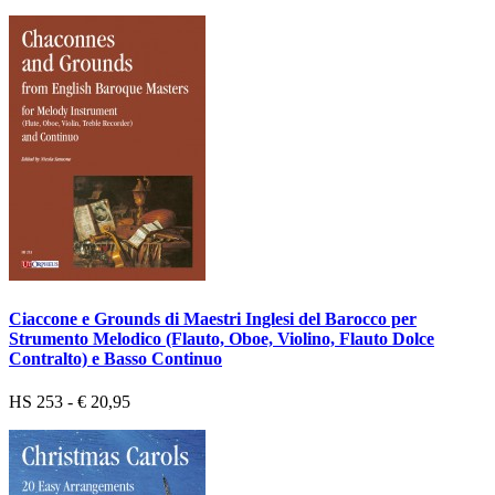
Ciaccone e Grounds di Maestri Inglesi del Barocco per
Strumento Melodico (Flauto, Oboe, Violino, Flauto Dolce
Contralto) e Basso Continuo
HS 253 - € 20,95