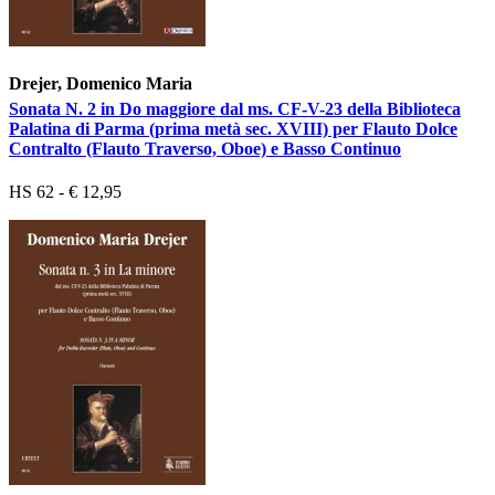
Drejer, Domenico Maria
Sonata N. 2 in Do maggiore dal ms. CF-V-23 della Biblioteca
Palatina di Parma (prima metà sec. XVIII) per Flauto Dolce
Contralto (Flauto Traverso, Oboe) e Basso Continuo
HS 62 - € 12,95