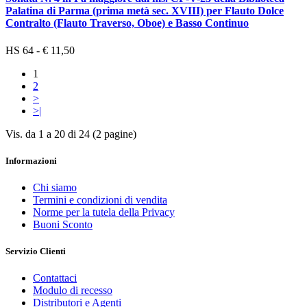
Palatina di Parma (prima metà sec. XVIII) per Flauto Dolce
Contralto (Flauto Traverso, Oboe) e Basso Continuo
HS 64 - € 11,50
1
2
>
>|
Vis. da 1 a 20 di 24 (2 pagine)
Informazioni
Chi siamo
Termini e condizioni di vendita
Norme per la tutela della Privacy
Buoni Sconto
Servizio Clienti
Contattaci
Modulo di recesso
Distributori e Agenti