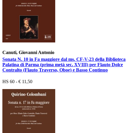
Canuti, Giovanni Antonio
Sonata N. 10 in Fa maggiore dal ms. CF-V-23 della Biblioteca
Palatina di Parma (prima metà sec. XVIII) per Flauto Dolce
Contralto (Flauto Traverso, Oboe) e Basso Continuo
HS 60 - € 11,50