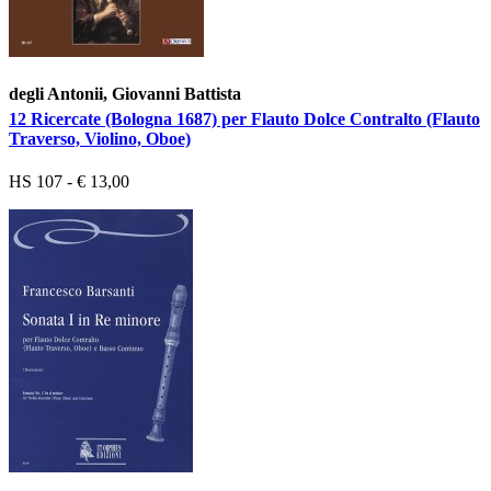
degli Antonii, Giovanni Battista
12 Ricercate (Bologna 1687) per Flauto Dolce Contralto (Flauto
Traverso, Violino, Oboe)
HS 107 - € 13,00