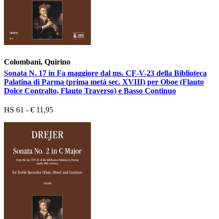
Colombani, Quirino
Sonata N. 17 in Fa maggiore dal ms. CF-V-23 della Biblioteca
Palatina di Parma (prima metà sec. XVIII) per Oboe (Flauto
Dolce Contralto, Flauto Traverso) e Basso Continuo
HS 61 - € 11,95