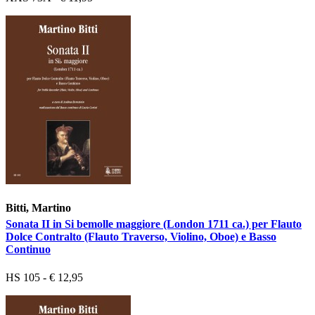
Bitti, Martino
Sonata II in Si bemolle maggiore (London 1711 ca.) per Flauto
Dolce Contralto (Flauto Traverso, Violino, Oboe) e Basso
Continuo
HS 105 - € 12,95