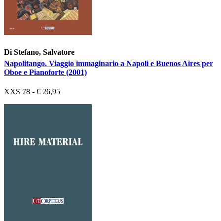
Di Stefano, Salvatore
Napolitango. Viaggio immaginario a Napoli e Buenos Aires per
Oboe e Pianoforte (2001)
XXS 78 - € 26,95