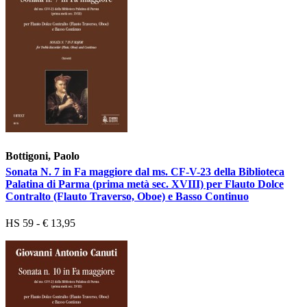
Bottigoni, Paolo
Sonata N. 7 in Fa maggiore dal ms. CF-V-23 della Biblioteca
Palatina di Parma (prima metà sec. XVIII) per Flauto Dolce
Contralto (Flauto Traverso, Oboe) e Basso Continuo
HS 59 - € 13,95