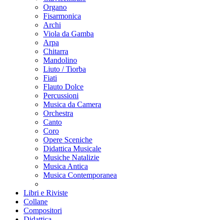
Organo
Fisarmonica
Archi
Viola da Gamba
Arpa
Chitarra
Mandolino
Liuto / Tiorba
Fiati
Flauto Dolce
Percussioni
Musica da Camera
Orchestra
Canto
Coro
Opere Sceniche
Didattica Musicale
Musiche Natalizie
Musica Antica
Musica Contemporanea
Libri e Riviste
Collane
Compositori
Didattica