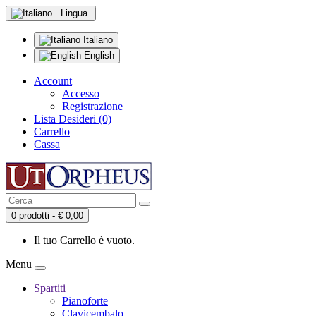
Lingua
Italiano
English
Account
Accesso
Registrazione
Lista Desideri (0)
Carrello
Cassa
0 prodotti - € 0,00
Il tuo Carrello è vuoto.
Menu
Spartiti
Pianoforte
Clavicembalo