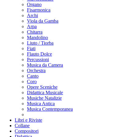
Organo
Fisarmonica
Archi
Viola da Gamba
Arpa
Chitarra
Mandolino
Liuto / Tiorba
Fiati
Flauto Dolce
Percussioni
Musica da Camera
Orchestra
Canto
Coro
Opere Sceniche
Didattica Musicale
Musiche Natalizie
Musica Antica
Musica Contemporanea
Libri e Riviste
Collane
Compositori
Didattica