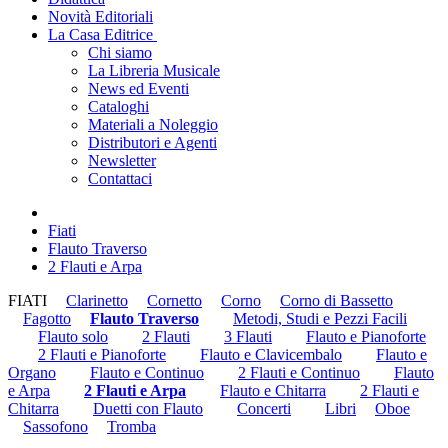
Novità Editoriali
La Casa Editrice
Chi siamo
La Libreria Musicale
News ed Eventi
Cataloghi
Materiali a Noleggio
Distributori e Agenti
Newsletter
Contattaci
Fiati
Flauto Traverso
2 Flauti e Arpa
FIATI
Clarinetto
Cornetto
Corno
Corno di Bassetto
Fagotto
Flauto Traverso
Metodi, Studi e Pezzi Facili
Flauto solo
2 Flauti
3 Flauti
Flauto e Pianoforte
2 Flauti e Pianoforte
Flauto e Clavicembalo
Flauto e
Organo
Flauto e Continuo
2 Flauti e Continuo
Flauto
e Arpa
2 Flauti e Arpa
Flauto e Chitarra
2 Flauti e
Chitarra
Duetti con Flauto
Concerti
Libri
Oboe
Sassofono
Tromba