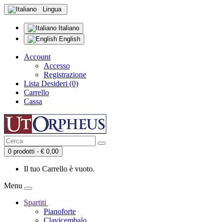
Lingua
Italiano
English
Account
Accesso
Registrazione
Lista Desideri (0)
Carrello
Cassa
0 prodotti - € 0,00
Il tuo Carrello è vuoto.
Menu
Spartiti
Pianoforte
Clavicembalo