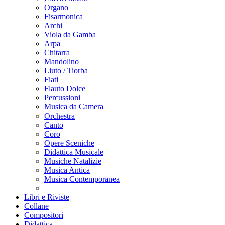
Organo
Fisarmonica
Archi
Viola da Gamba
Arpa
Chitarra
Mandolino
Liuto / Tiorba
Fiati
Flauto Dolce
Percussioni
Musica da Camera
Orchestra
Canto
Coro
Opere Sceniche
Didattica Musicale
Musiche Natalizie
Musica Antica
Musica Contemporanea
Libri e Riviste
Collane
Compositori
Didattica