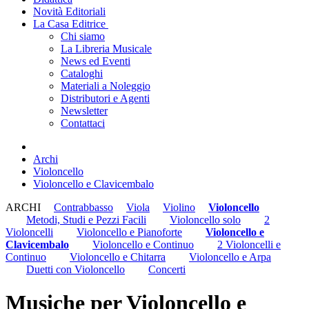
Novità Editoriali
La Casa Editrice
Chi siamo
La Libreria Musicale
News ed Eventi
Cataloghi
Materiali a Noleggio
Distributori e Agenti
Newsletter
Contattaci
Archi
Violoncello
Violoncello e Clavicembalo
ARCHI
Contrabbasso
Viola
Violino
Violoncello
Metodi, Studi e Pezzi Facili
Violoncello solo
2
Violoncelli
Violoncello e Pianoforte
Violoncello e
Clavicembalo
Violoncello e Continuo
2 Violoncelli e
Continuo
Violoncello e Chitarra
Violoncello e Arpa
Duetti con Violoncello
Concerti
Musiche per Violoncello e