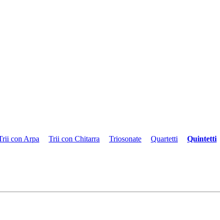
Trii con Arpa
Trii con Chitarra
Triosonate
Quartetti
Quintetti