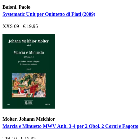
Baioni, Paolo
Systematic Unit per Quintetto di Fiati (2009)
XXS 69 - € 19,95
Molter, Johann Melchior
Marcia e Minuetto MWV Anh. 3-4 per 2 Oboi, 2 Corni e Fagotto
TIB 10 - € 15,95