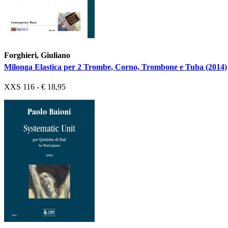
Forghieri, Giuliano
Milonga Elastica per 2 Trombe, Corno, Trombone e Tuba (2014)
XXS 116 - € 18,95