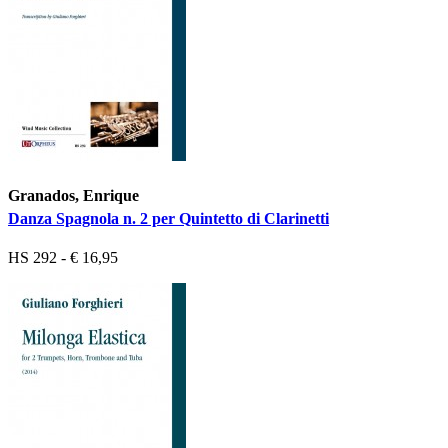
Granados, Enrique
Danza Spagnola n. 2 per Quintetto di Clarinetti
HS 292 - € 16,95