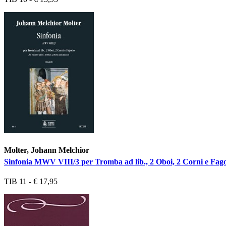
Molter, Johann Melchior
Sinfonia MWV VIII/3 per Tromba ad lib., 2 Oboi, 2 Corni e Fago
TIB 11 - € 17,95