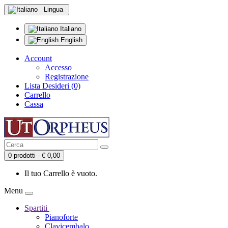
Lingua
Italiano
English
Account
Accesso
Registrazione
Lista Desideri (0)
Carrello
Cassa
0 prodotti - € 0,00
Il tuo Carrello è vuoto.
Menu
Spartiti
Pianoforte
Clavicembalo