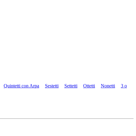
Quintetti con Arpa
Sestetti
Settetti
Ottetti
Nonetti
3 o