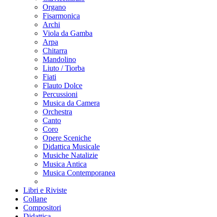
Organo
Fisarmonica
Archi
Viola da Gamba
Arpa
Chitarra
Mandolino
Liuto / Tiorba
Fiati
Flauto Dolce
Percussioni
Musica da Camera
Orchestra
Canto
Coro
Opere Sceniche
Didattica Musicale
Musiche Natalizie
Musica Antica
Musica Contemporanea
Libri e Riviste
Collane
Compositori
Didattica