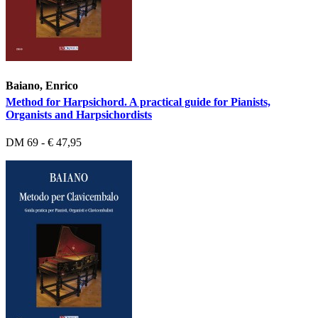
Baiano, Enrico
Method for Harpsichord. A practical guide for Pianists,
Organists and Harpsichordists
DM 69 - € 47,95