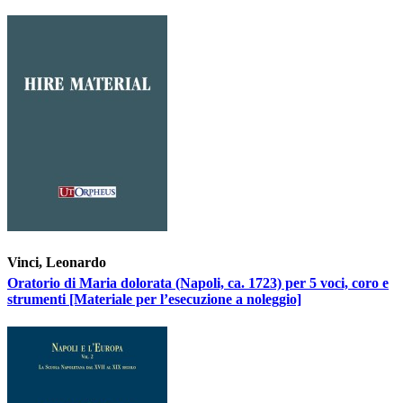
Vinci, Leonardo
Oratorio di Maria dolorata (Napoli, ca. 1723) per 5 voci, coro e
strumenti [Materiale per l’esecuzione a noleggio]