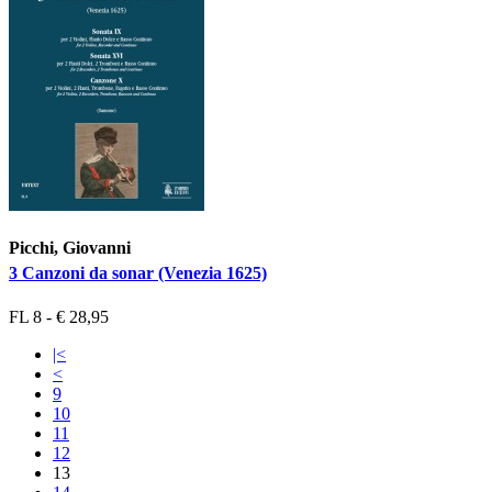
Picchi, Giovanni
3 Canzoni da sonar (Venezia 1625)
FL 8 - € 28,95
|<
<
9
10
11
12
13