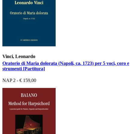
Vinci, Leonardo
Oratorio di Maria dolorata (Napoli, ca. 1723) per 5 voci, coro e
strumenti [Partitura]
NAP 2 - € 159,00