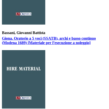
Bassani, Giovanni Battista
Giona. Oratorio a 5 voci (SSATB), archi e basso continuo
(Modena 1689) [Materiale per l’esecuzione a noleggio]