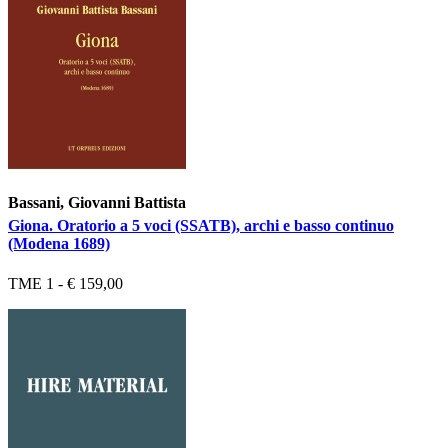
Bassani, Giovanni Battista
Giona. Oratorio a 5 voci (SSATB), archi e basso continuo
(Modena 1689)
TME 1 - € 159,00