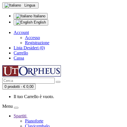
Lingua
Italiano
English
Account
Accesso
Registrazione
Lista Desideri (0)
Carrello
Cassa
0 prodotti - € 0,00
Il tuo Carrello è vuoto.
Menu
Spartiti
Pianoforte
Clavicembalo