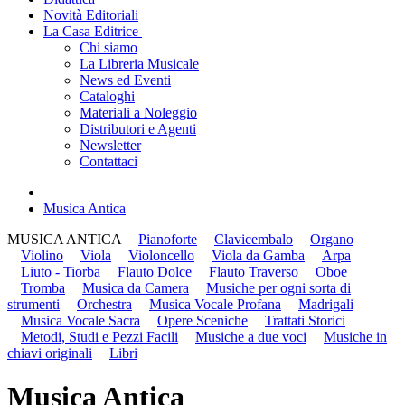
Novità Editoriali
La Casa Editrice
Chi siamo
La Libreria Musicale
News ed Eventi
Cataloghi
Materiali a Noleggio
Distributori e Agenti
Newsletter
Contattaci
Musica Antica
MUSICA ANTICA
Pianoforte
Clavicembalo
Organo
Violino
Viola
Violoncello
Viola da Gamba
Arpa
Liuto - Tiorba
Flauto Dolce
Flauto Traverso
Oboe
Tromba
Musica da Camera
Musiche per ogni sorta di
strumenti
Orchestra
Musica Vocale Profana
Madrigali
Musica Vocale Sacra
Opere Sceniche
Trattati Storici
Metodi, Studi e Pezzi Facili
Musiche a due voci
Musiche in
chiavi originali
Libri
Musica Antica