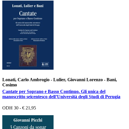
Lonati, Carlo Ambrogio - Lulier, Giovanni Lorenzo - Bani,
Cosimo
Cantate per Soprano e Basso Continuo. Gli unica del
manoscritto seicentesco dell’Università degli Studi di Perugia
ODH 30 - € 21,95