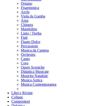
Organo
Fisarmonica
Archi
Viola da Gamba
Arpa
Chitarra
Mandolino
Liuto / Tiorba
Fiati
Flauto Dolce
Percussioni
Musica da Camera
Orchestra
Canto
Coro
Opere Sceniche
Didattica Musicale
Musiche Natalizie
Musica Antica
Musica Contemporanea
Libri e Riviste
Collane
Compositori
Didattica