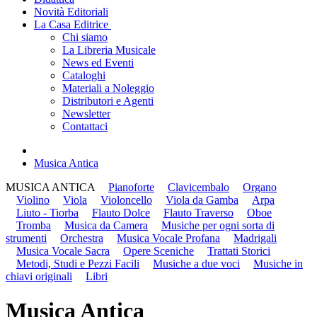
Novità Editoriali
La Casa Editrice
Chi siamo
La Libreria Musicale
News ed Eventi
Cataloghi
Materiali a Noleggio
Distributori e Agenti
Newsletter
Contattaci
Musica Antica
MUSICA ANTICA
Pianoforte
Clavicembalo
Organo
Violino
Viola
Violoncello
Viola da Gamba
Arpa
Liuto - Tiorba
Flauto Dolce
Flauto Traverso
Oboe
Tromba
Musica da Camera
Musiche per ogni sorta di
strumenti
Orchestra
Musica Vocale Profana
Madrigali
Musica Vocale Sacra
Opere Sceniche
Trattati Storici
Metodi, Studi e Pezzi Facili
Musiche a due voci
Musiche in
chiavi originali
Libri
Musica Antica