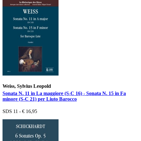
Weiss, Sylvius Leopold
Sonata N. 11 in La maggiore (S-C 16) - Sonata N. 15 in Fa
minore (S-C 21) per Liuto Barocco
SDS 11 - € 16,95