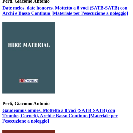
Perti, Giacomo Antonio
Date melos, date honores. Mottetto a 8 voci (SATB-SATB) con
Archi e Basso Continuo [Materiale per l’esecuzione a noleggio]
Perti, Giacomo Antonio
Gaudeamus omnes. Mottetto a 8 voci (SATB-SATB) con
Trombe, Cornetti, Archi e Basso Continuo [Materiale per
l’esecuzione a noleggio]