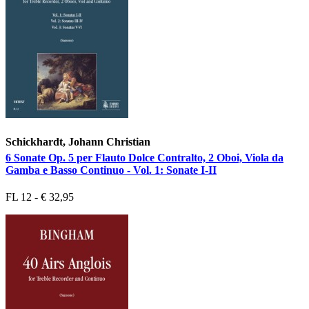
Schickhardt, Johann Christian
6 Sonate Op. 5 per Flauto Dolce Contralto, 2 Oboi, Viola da
Gamba e Basso Continuo - Vol. 1: Sonate I-II
FL 12 - € 32,95