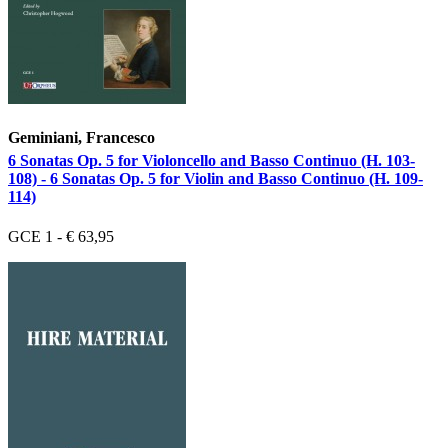
Geminiani, Francesco
6 Sonatas Op. 5 for Violoncello and Basso Continuo (H. 103-
108) - 6 Sonatas Op. 5 for Violin and Basso Continuo (H. 109-
114)
GCE 1 - € 63,95