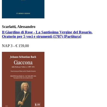
Scarlatti, Alessandro
Il Giardino di Rose - La Santissima Vergine del Rosario.
Oratorio per 5 voci e strumenti (1707) [Partitura]
NAP 3 - € 159,00