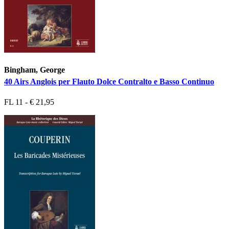
Bingham, George
40 Airs Anglois per Flauto Dolce Contralto e Basso Continuo
FL 11 - € 21,95