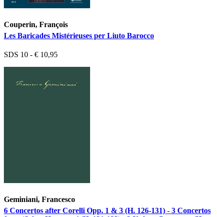
Couperin, François
Les Baricades Mistérieuses per Liuto Barocco
SDS 10 - € 10,95
Geminiani, Francesco
6 Concertos after Corelli Opp. 1 & 3 (H. 126-131) - 3 Concertos