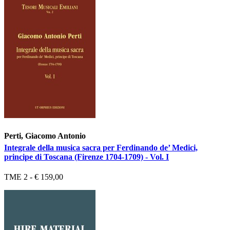
Perti, Giacomo Antonio
Integrale della musica sacra per Ferdinando de’ Medici,
principe di Toscana (Firenze 1704-1709) - Vol. I
TME 2 - € 159,00