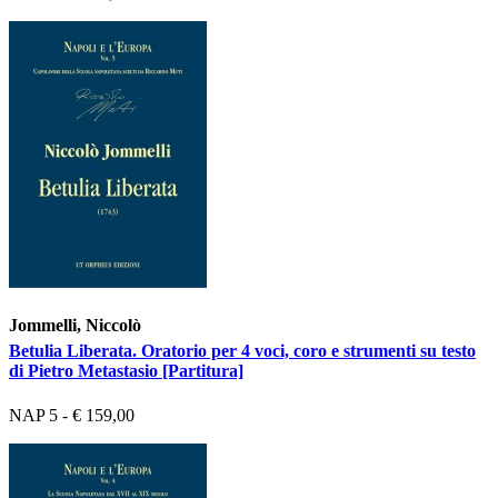
Jommelli, Niccolò
Betulia Liberata. Oratorio per 4 voci, coro e strumenti su testo
di Pietro Metastasio [Partitura]
NAP 5 - € 159,00