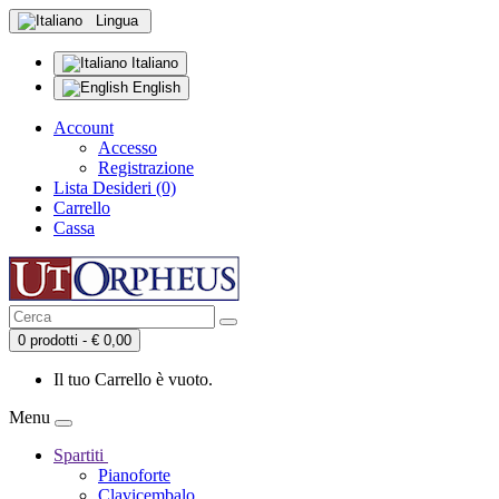
Lingua
Italiano
English
Account
Accesso
Registrazione
Lista Desideri (0)
Carrello
Cassa
0 prodotti - € 0,00
Il tuo Carrello è vuoto.
Menu
Spartiti
Pianoforte
Clavicembalo