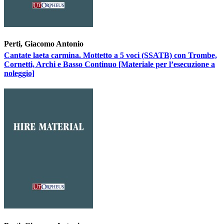
Perti, Giacomo Antonio
Cantate laeta carmina. Mottetto a 5 voci (SSATB) con Trombe,
Cornetti, Archi e Basso Continuo [Materiale per l’esecuzione a
noleggio]