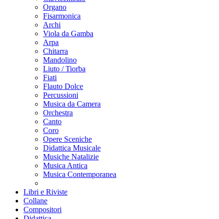
Organo
Fisarmonica
Archi
Viola da Gamba
Arpa
Chitarra
Mandolino
Liuto / Tiorba
Fiati
Flauto Dolce
Percussioni
Musica da Camera
Orchestra
Canto
Coro
Opere Sceniche
Didattica Musicale
Musiche Natalizie
Musica Antica
Musica Contemporanea
Libri e Riviste
Collane
Compositori
Didattica