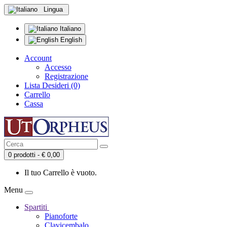
Lingua
Italiano
English
Account
Accesso
Registrazione
Lista Desideri (0)
Carrello
Cassa
0 prodotti - € 0,00
Il tuo Carrello è vuoto.
Menu
Spartiti
Pianoforte
Clavicembalo