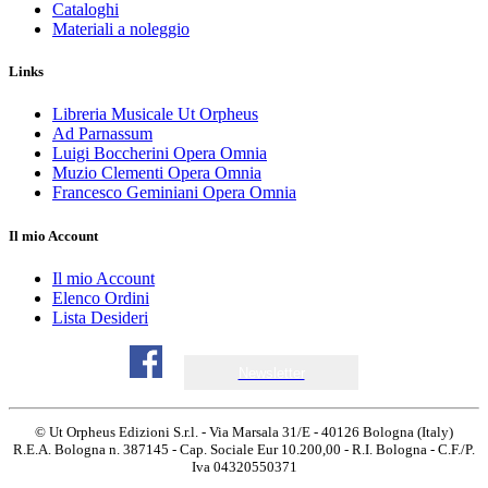
Cataloghi
Materiali a noleggio
Links
Libreria Musicale Ut Orpheus
Ad Parnassum
Luigi Boccherini Opera Omnia
Muzio Clementi Opera Omnia
Francesco Geminiani Opera Omnia
Il mio Account
Il mio Account
Elenco Ordini
Lista Desideri
Newsletter
© Ut Orpheus Edizioni S.r.l. - Via Marsala 31/E - 40126 Bologna (Italy)
R.E.A. Bologna n. 387145 - Cap. Sociale Eur 10.200,00 - R.I. Bologna - C.F./P.
Iva 04320550371