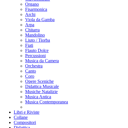
Organo
Fisarmonica
Archi
Viola da Gamba
Arpa
Chitarra
Mandolino
Liuto / Tiorba
Fiati
Flauto Dolce
Percussioni
Musica da Camera
Orchestra
Canto
Coro
Opere Sceniche
Didattica Musicale
Musiche Natalizie
Musica Antica
Musica Contemporanea
Libri e Riviste
Collane
Compositori
Didattica