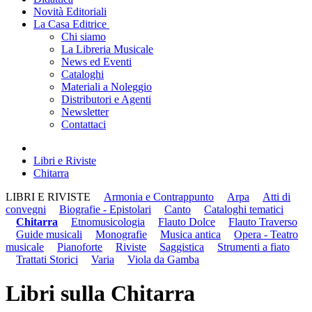
Novità Editoriali
La Casa Editrice
Chi siamo
La Libreria Musicale
News ed Eventi
Cataloghi
Materiali a Noleggio
Distributori e Agenti
Newsletter
Contattaci
Libri e Riviste
Chitarra
LIBRI E RIVISTE
Armonia e Contrappunto
Arpa
Atti di
convegni
Biografie - Epistolari
Canto
Cataloghi tematici
Chitarra
Etnomusicologia
Flauto Dolce
Flauto Traverso
Guide musicali
Monografie
Musica antica
Opera - Teatro
musicale
Pianoforte
Riviste
Saggistica
Strumenti a fiato
Trattati Storici
Varia
Viola da Gamba
Libri sulla Chitarra