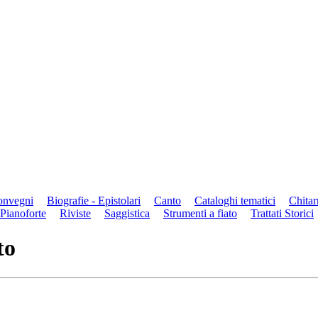
convegni
Biografie - Epistolari
Canto
Cataloghi tematici
Chitar
Pianoforte
Riviste
Saggistica
Strumenti a fiato
Trattati Storici
to