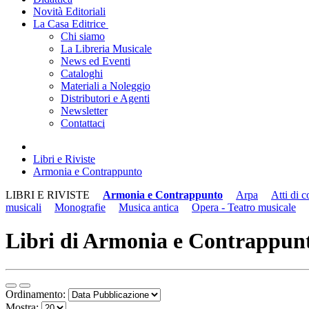
Novità Editoriali
La Casa Editrice
Chi siamo
La Libreria Musicale
News ed Eventi
Cataloghi
Materiali a Noleggio
Distributori e Agenti
Newsletter
Contattaci
Libri e Riviste
Armonia e Contrappunto
LIBRI E RIVISTE
Armonia e Contrappunto
Arpa
Atti di 
musicali
Monografie
Musica antica
Opera - Teatro musicale
Libri di Armonia e Contrappun
Ordinamento:
Mostra: