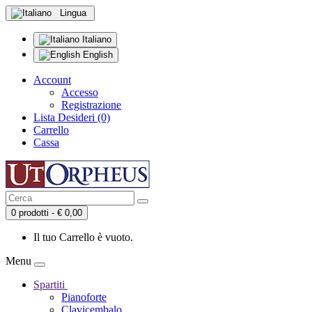
Lingua
Italiano
English
Account
Accesso
Registrazione
Lista Desideri (0)
Carrello
Cassa
0 prodotti - € 0,00
Il tuo Carrello è vuoto.
Menu
Spartiti
Pianoforte
Clavicembalo