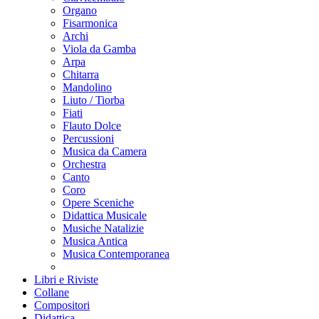
Organo
Fisarmonica
Archi
Viola da Gamba
Arpa
Chitarra
Mandolino
Liuto / Tiorba
Fiati
Flauto Dolce
Percussioni
Musica da Camera
Orchestra
Canto
Coro
Opere Sceniche
Didattica Musicale
Musiche Natalizie
Musica Antica
Musica Contemporanea
Libri e Riviste
Collane
Compositori
Didattica