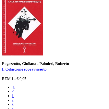
Fugazzotto, Giuliana - Palmieri, Roberto
Il Colascione sopravvissuto
REM 1 - € 9,95
|<
<
1
2
3
4