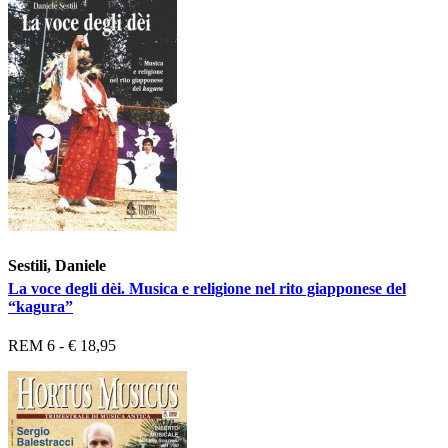
Sestili, Daniele
La voce degli dèi. Musica e religione nel rito giapponese del
“kagura”
REM 6 - € 18,95