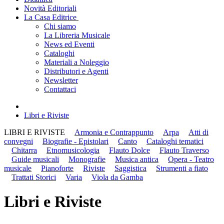
Novità Editoriali
La Casa Editrice
Chi siamo
La Libreria Musicale
News ed Eventi
Cataloghi
Materiali a Noleggio
Distributori e Agenti
Newsletter
Contattaci
Libri e Riviste
LIBRI E RIVISTE
Armonia e Contrappunto
Arpa
Atti di
convegni
Biografie - Epistolari
Canto
Cataloghi tematici
Chitarra
Etnomusicologia
Flauto Dolce
Flauto Traverso
Guide musicali
Monografie
Musica antica
Opera - Teatro
musicale
Pianoforte
Riviste
Saggistica
Strumenti a fiato
Trattati Storici
Varia
Viola da Gamba
Libri e Riviste