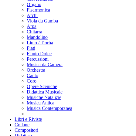
Organo
Fisarmonica
Archi
Viola da Gamba
Arpa
Chitarra
Mandolino
Liuto / Tiorba
Fiati
Flauto Dolce
Percussioni
Musica da Camera
Orchestra
Canto
Coro
Opere Sceniche
Didattica Musicale
Musiche Natalizie
Musica Antica
Musica Contemporanea
Libri e Riviste
Collane
Compositori
Didattica