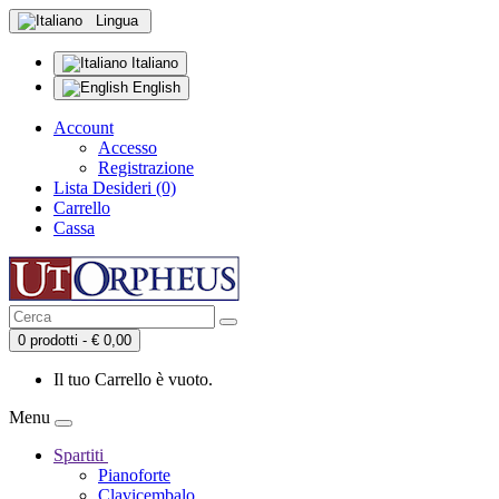
Lingua
Italiano
English
Account
Accesso
Registrazione
Lista Desideri (0)
Carrello
Cassa
0 prodotti - € 0,00
Il tuo Carrello è vuoto.
Menu
Spartiti
Pianoforte
Clavicembalo