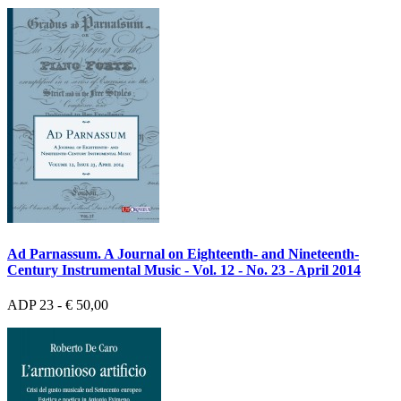
Ad Parnassum. A Journal on Eighteenth- and Nineteenth-
Century Instrumental Music - Vol. 12 - No. 23 - April 2014
ADP 23 - € 50,00