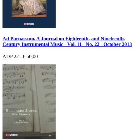
Ad Parnassum. A Journal on Eighteenth- and Nineteenth-
Century Instrumental Music - Vol. 11 - No. 22 - October 2013
ADP 22 - € 50,00