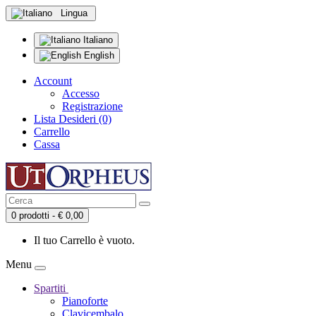
Lingua
Italiano
English
Account
Accesso
Registrazione
Lista Desideri (0)
Carrello
Cassa
0 prodotti - € 0,00
Il tuo Carrello è vuoto.
Menu
Spartiti
Pianoforte
Clavicembalo