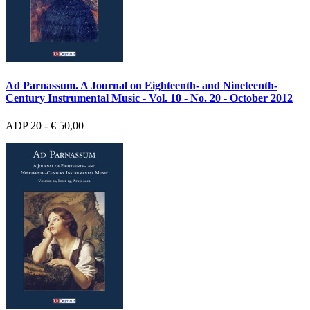
Ad Parnassum. A Journal on Eighteenth- and Nineteenth-
Century Instrumental Music - Vol. 10 - No. 20 - October 2012
ADP 20 - € 50,00