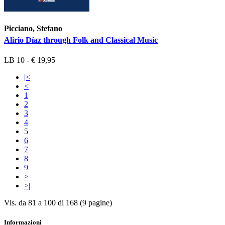
Picciano, Stefano
Alirio Díaz through Folk and Classical Music
LB 10 - € 19,95
|<
<
1
2
3
4
5
6
7
8
9
>
>|
Vis. da 81 a 100 di 168 (9 pagine)
Informazioni