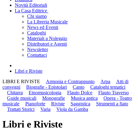
Novità Editoriali
La Casa Editrice
Chi siamo
La Libreria Musicale
News ed Eventi
Cataloghi
Materiali a Noleggio
Distributori e Agenti
Newsletter
Contattaci
Libri e Riviste
LIBRI E RIVISTE
Armonia e Contrappunto
Arpa
Atti di
convegni
Biografie - Epistolari
Canto
Cataloghi tematici
Chitarra
Etnomusicologia
Flauto Dolce
Flauto Traverso
Guide musicali
Monografie
Musica antica
Opera - Teatro
musicale
Pianoforte
Riviste
Saggistica
Strumenti a fiato
Trattati Storici
Varia
Viola da Gamba
Libri e Riviste