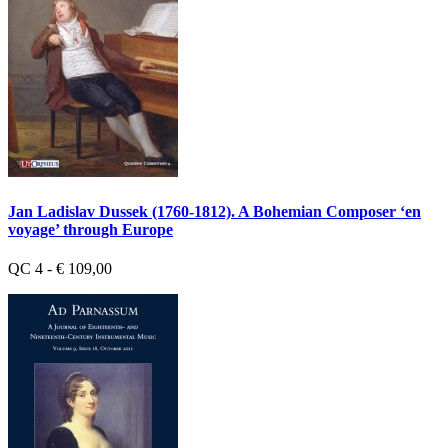
Jan Ladislav Dussek (1760-1812). A Bohemian Composer ‘en
voyage’ through Europe
QC 4 - € 109,00