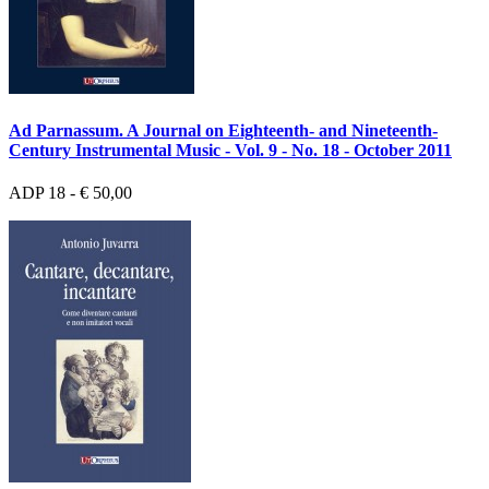
Ad Parnassum. A Journal on Eighteenth- and Nineteenth-
Century Instrumental Music - Vol. 9 - No. 18 - October 2011
ADP 18 - € 50,00