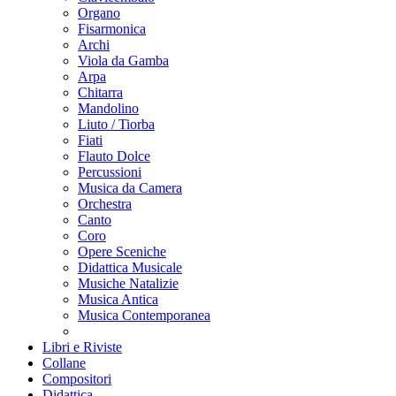
Organo
Fisarmonica
Archi
Viola da Gamba
Arpa
Chitarra
Mandolino
Liuto / Tiorba
Fiati
Flauto Dolce
Percussioni
Musica da Camera
Orchestra
Canto
Coro
Opere Sceniche
Didattica Musicale
Musiche Natalizie
Musica Antica
Musica Contemporanea
Libri e Riviste
Collane
Compositori
Didattica