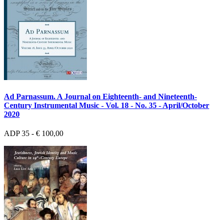
Ad Parnassum. A Journal on Eighteenth- and Nineteenth-
Century Instrumental Music - Vol. 18 - No. 35 - April/October
2020
ADP 35 - € 100,00