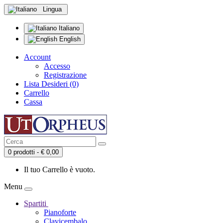
Lingua
Italiano
English
Account
Accesso
Registrazione
Lista Desideri (0)
Carrello
Cassa
0 prodotti - € 0,00
Il tuo Carrello è vuoto.
Menu
Spartiti
Pianoforte
Clavicembalo