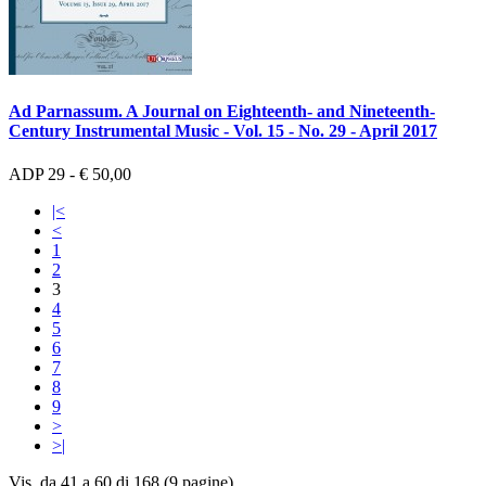
Ad Parnassum. A Journal on Eighteenth- and Nineteenth-
Century Instrumental Music - Vol. 15 - No. 29 - April 2017
ADP 29 - € 50,00
|<
<
1
2
3
4
5
6
7
8
9
>
>|
Vis. da 41 a 60 di 168 (9 pagine)