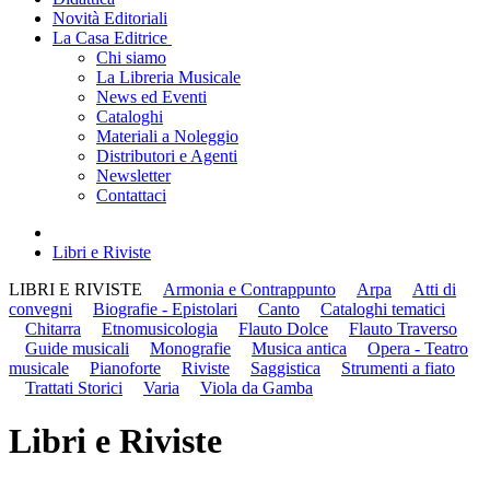
Novità Editoriali
La Casa Editrice
Chi siamo
La Libreria Musicale
News ed Eventi
Cataloghi
Materiali a Noleggio
Distributori e Agenti
Newsletter
Contattaci
Libri e Riviste
LIBRI E RIVISTE
Armonia e Contrappunto
Arpa
Atti di
convegni
Biografie - Epistolari
Canto
Cataloghi tematici
Chitarra
Etnomusicologia
Flauto Dolce
Flauto Traverso
Guide musicali
Monografie
Musica antica
Opera - Teatro
musicale
Pianoforte
Riviste
Saggistica
Strumenti a fiato
Trattati Storici
Varia
Viola da Gamba
Libri e Riviste