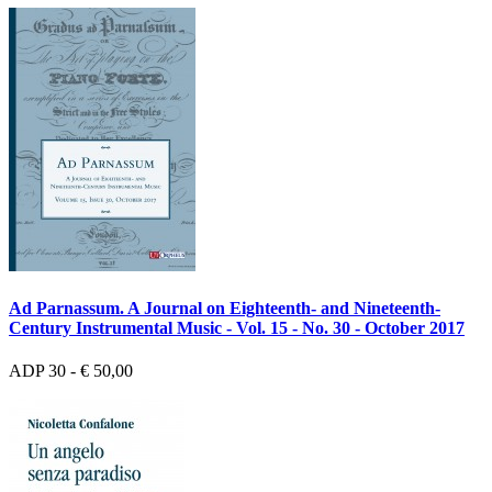
Ad Parnassum. A Journal on Eighteenth- and Nineteenth-
Century Instrumental Music - Vol. 15 - No. 30 - October 2017
ADP 30 - € 50,00