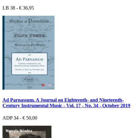
LB 38 - € 36,95
Ad Parnassum. A Journal on Eighteenth- and Nineteenth-
Century Instrumental Music - Vol. 17 - No. 34 - October 2019
ADP 34 - € 50,00