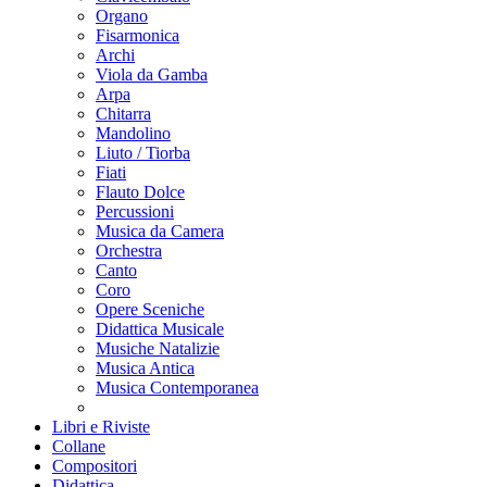
Organo
Fisarmonica
Archi
Viola da Gamba
Arpa
Chitarra
Mandolino
Liuto / Tiorba
Fiati
Flauto Dolce
Percussioni
Musica da Camera
Orchestra
Canto
Coro
Opere Sceniche
Didattica Musicale
Musiche Natalizie
Musica Antica
Musica Contemporanea
Libri e Riviste
Collane
Compositori
Didattica