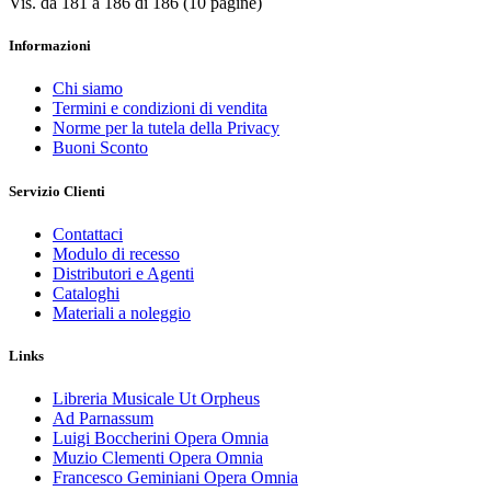
Vis. da 181 a 186 di 186 (10 pagine)
Informazioni
Chi siamo
Termini e condizioni di vendita
Norme per la tutela della Privacy
Buoni Sconto
Servizio Clienti
Contattaci
Modulo di recesso
Distributori e Agenti
Cataloghi
Materiali a noleggio
Links
Libreria Musicale Ut Orpheus
Ad Parnassum
Luigi Boccherini Opera Omnia
Muzio Clementi Opera Omnia
Francesco Geminiani Opera Omnia