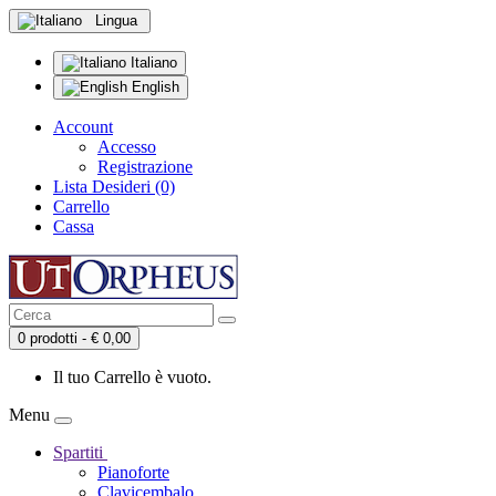
Lingua
Italiano
English
Account
Accesso
Registrazione
Lista Desideri (0)
Carrello
Cassa
0 prodotti - € 0,00
Il tuo Carrello è vuoto.
Menu
Spartiti
Pianoforte
Clavicembalo