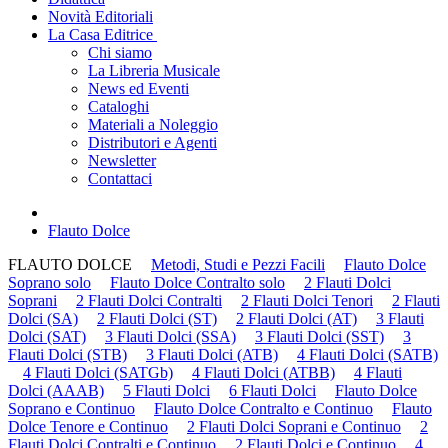
Novità Editoriali
La Casa Editrice
Chi siamo
La Libreria Musicale
News ed Eventi
Cataloghi
Materiali a Noleggio
Distributori e Agenti
Newsletter
Contattaci
Flauto Dolce
FLAUTO DOLCE
Metodi, Studi e Pezzi Facili
Flauto Dolce
Soprano solo
Flauto Dolce Contralto solo
2 Flauti Dolci
Soprani
2 Flauti Dolci Contralti
2 Flauti Dolci Tenori
2 Flauti
Dolci (SA)
2 Flauti Dolci (ST)
2 Flauti Dolci (AT)
3 Flauti
Dolci (SAT)
3 Flauti Dolci (SSA)
3 Flauti Dolci (SST)
3
Flauti Dolci (STB)
3 Flauti Dolci (ATB)
4 Flauti Dolci (SATB)
4 Flauti Dolci (SATGb)
4 Flauti Dolci (ATBB)
4 Flauti
Dolci (AAAB)
5 Flauti Dolci
6 Flauti Dolci
Flauto Dolce
Soprano e Continuo
Flauto Dolce Contralto e Continuo
Flauto
Dolce Tenore e Continuo
2 Flauti Dolci Soprani e Continuo
2
Flauti Dolci Contralti e Continuo
2 Flauti Dolci e Continuo
4