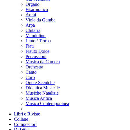
Organo
Fisarmonica
Archi
Viola da Gamba
Arpa
Chitarra
Mandolino
Liuto / Tiorba
Fiati
Flauto Dolce
Percussioni
Musica da Camera
Orchestra
Canto
Coro
Opere Sceniche
Didattica Musicale
Musiche Natalizie
Musica Antica
Musica Contemporanea
Libri e Riviste
Collane
Compositori
Didattica