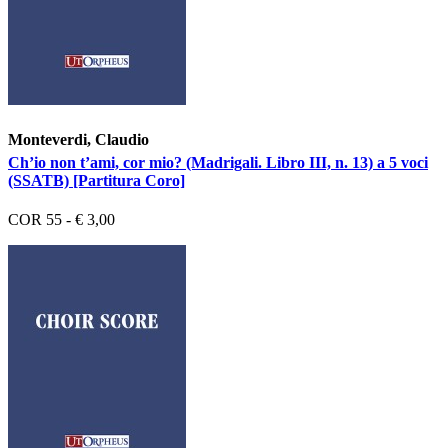
Monteverdi, Claudio
Ch’io non t’ami, cor mio? (Madrigali. Libro III, n. 13) a 5 voci
(SSATB) [Partitura Coro]
COR 55 - € 3,00