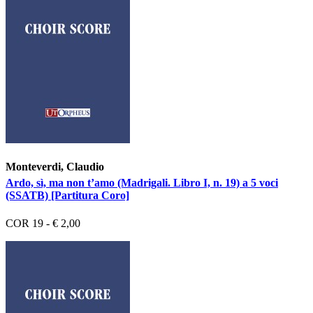
Monteverdi, Claudio
Ardo, sì, ma non t’amo (Madrigali. Libro I, n. 19) a 5 voci
(SSATB) [Partitura Coro]
COR 19 - € 2,00