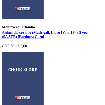
Monteverdi, Claudio
Anima del cor mio (Madrigali. Libro IV, n. 18) a 5 voci
(SAATB) [Partitura Coro]
COR 80 - € 2,00