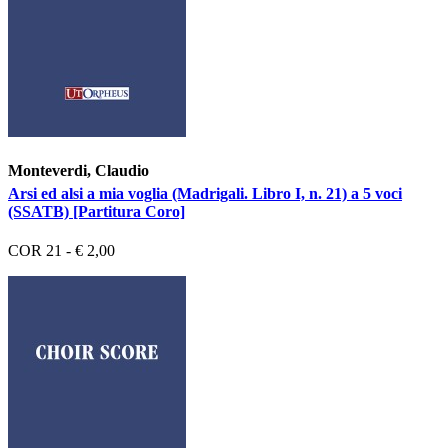
Monteverdi, Claudio
Arsi ed alsi a mia voglia (Madrigali. Libro I, n. 21) a 5 voci
(SSATB) [Partitura Coro]
COR 21 - € 2,00