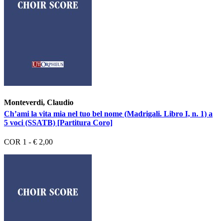
Monteverdi, Claudio
Ch’ami la vita mia nel tuo bel nome (Madrigali. Libro I, n. 1) a
5 voci (SSATB) [Partitura Coro]
COR 1 - € 2,00