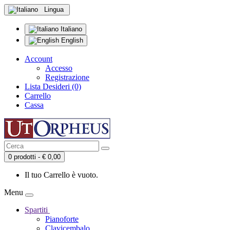
Lingua
Italiano
English
Account
Accesso
Registrazione
Lista Desideri (0)
Carrello
Cassa
0 prodotti - € 0,00
Il tuo Carrello è vuoto.
Menu
Spartiti
Pianoforte
Clavicembalo