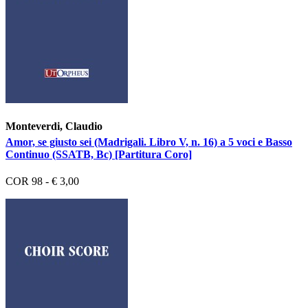
Monteverdi, Claudio
Amor, se giusto sei (Madrigali. Libro V, n. 16) a 5 voci e Basso
Continuo (SSATB, Bc) [Partitura Coro]
COR 98 - € 3,00