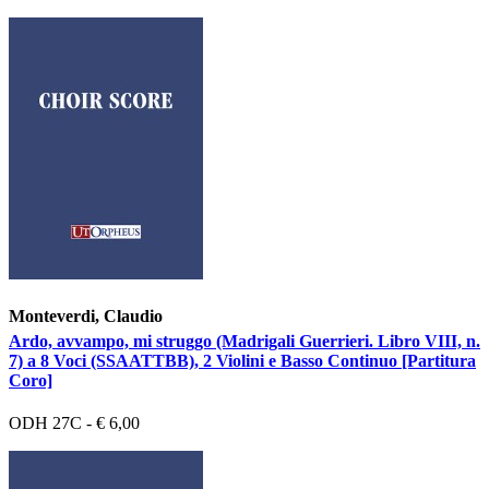
Monteverdi, Claudio
Ardo, avvampo, mi struggo (Madrigali Guerrieri. Libro VIII, n.
7) a 8 Voci (SSAATTBB), 2 Violini e Basso Continuo [Partitura
Coro]
ODH 27C - € 6,00