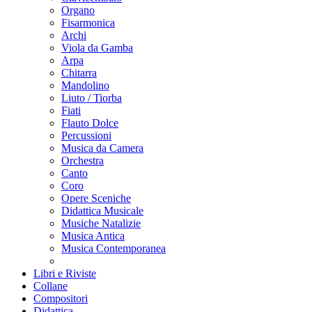
Organo
Fisarmonica
Archi
Viola da Gamba
Arpa
Chitarra
Mandolino
Liuto / Tiorba
Fiati
Flauto Dolce
Percussioni
Musica da Camera
Orchestra
Canto
Coro
Opere Sceniche
Didattica Musicale
Musiche Natalizie
Musica Antica
Musica Contemporanea
Libri e Riviste
Collane
Compositori
Didattica