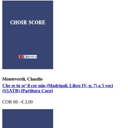
Monteverdi, Claudio
Che se tu se’ il cor mio (Madrigali. Libro IV, n. 7) a 5 voci
(SSATB) [Partitura Coro]
COR 69 - € 2,00