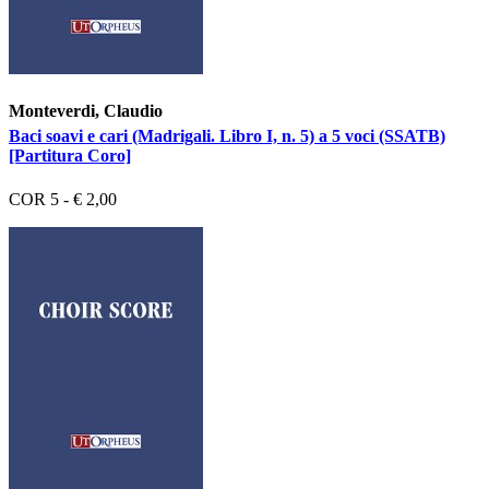
Monteverdi, Claudio
Baci soavi e cari (Madrigali. Libro I, n. 5) a 5 voci (SSATB)
[Partitura Coro]
COR 5 - € 2,00