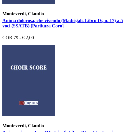
Monteverdi, Claudio
Anima dolorosa, che vivendo (Madrigali. Libro IV, n. 17) a 5
voci (SSATB) [Partitura Coro]
COR 79 - € 2,00
Monteverdi, Claudio