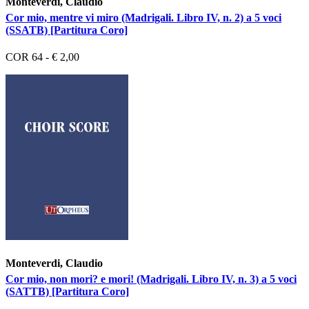
Monteverdi, Claudio
Cor mio, mentre vi miro (Madrigali. Libro IV, n. 2) a 5 voci
(SSATB) [Partitura Coro]
COR 64 - € 2,00
Monteverdi, Claudio
Cor mio, non mori? e mori! (Madrigali. Libro IV, n. 3) a 5 voci
(SATTB) [Partitura Coro]