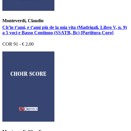
Monteverdi, Claudio
Ch’io t’ami, e t’ami più de la mia vita (Madrigali. Libro V, n. 9)
a 5 voci e Basso Continuo (SSATB, Bc) [Partitura Coro]
COR 91 - € 2,00