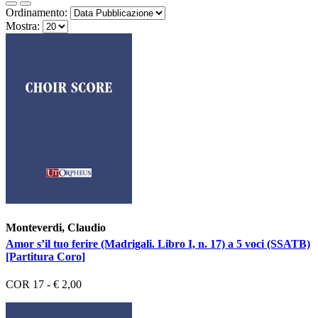
Ordinamento:
Mostra:
Monteverdi, Claudio
Amor s’il tuo ferire (Madrigali. Libro I, n. 17) a 5 voci (SSATB)
[Partitura Coro]
COR 17 - € 2,00