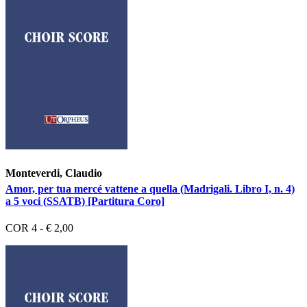
Monteverdi, Claudio
Amor, per tua mercé vattene a quella (Madrigali. Libro I, n. 4)
a 5 voci (SSATB) [Partitura Coro]
COR 4 - € 2,00