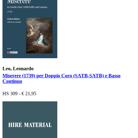
Leo, Leonardo
Miserere (1739) per Doppio Coro (SATB-SATB) e Basso
Continuo
HS 309 - € 21,95