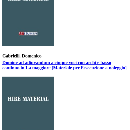
Gabrielli, Domenico
Domine ad adiuvandum a cinque voci con archi e basso
continuo in La maggiore [Materiale per l’esecuzione a noleggio]