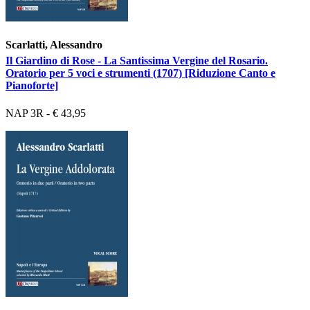
Scarlatti, Alessandro
Il Giardino di Rose - La Santissima Vergine del Rosario.
Oratorio per 5 voci e strumenti (1707) [Riduzione Canto e
Pianoforte]
NAP 3R - € 43,95