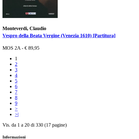
Monteverdi, Claudio
Vespro della Beata Vergine (Venezia 1610) [Partitura]
MOS 2A - € 89,95
1
2
3
4
5
6
7
8
9
>
>|
Vis. da 1 a 20 di 330 (17 pagine)
Informazioni