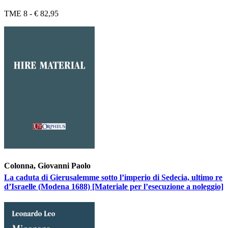
TME 8 - € 82,95
Colonna, Giovanni Paolo
La caduta di Gierusalemme sotto l’imperio di Sedecia, ultimo re
d’Israelle (Modena 1688) [Materiale per l’esecuzione a noleggio]