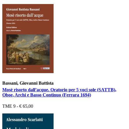
Bassani, Giovanni Battista
Mosè risorto dall’acque. Oratorio per 5 voci sole (SATTB),
Oboe, Archi e Basso Continuo (Ferrara 1694)
TME 9 - € 65,00