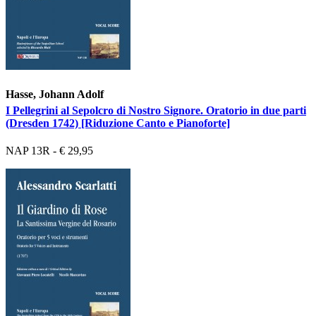
Hasse, Johann Adolf
I Pellegrini al Sepolcro di Nostro Signore. Oratorio in due parti
(Dresden 1742) [Riduzione Canto e Pianoforte]
NAP 13R - € 29,95