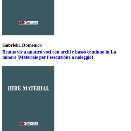
Gabrielli, Domenico
Beatus vir a quattro voci con archi e basso continuo in La
minore [Materiale per l’esecuzione a noleggio]