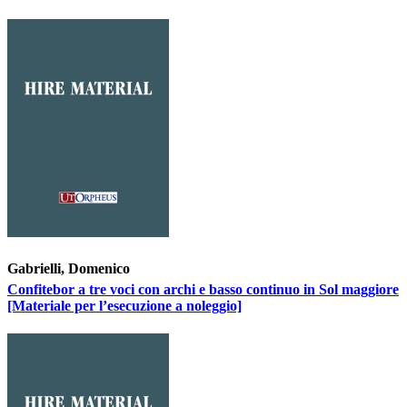
Gabrielli, Domenico
Confitebor a tre voci con archi e basso continuo in Sol maggiore
[Materiale per l’esecuzione a noleggio]