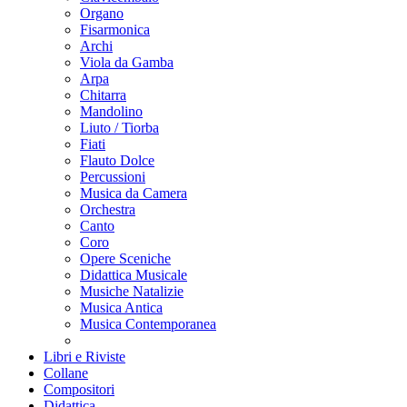
Organo
Fisarmonica
Archi
Viola da Gamba
Arpa
Chitarra
Mandolino
Liuto / Tiorba
Fiati
Flauto Dolce
Percussioni
Musica da Camera
Orchestra
Canto
Coro
Opere Sceniche
Didattica Musicale
Musiche Natalizie
Musica Antica
Musica Contemporanea
Libri e Riviste
Collane
Compositori
Didattica