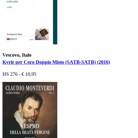
Vescovo, Italo
Kyrie per Coro Doppio Misto (SATB-SATB) (2016)
HS 276 - € 10,95