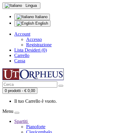
Lingua
Italiano
English
Account
Accesso
Registrazione
Lista Desideri (0)
Carrello
Cassa
0 prodotti - € 0,00
Il tuo Carrello è vuoto.
Menu
Spartiti
Pianoforte
Clavicembalo