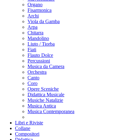
Organo
Fisarmonica
Archi
Viola da Gamba
Arpa
Chitarra
Mandolino
Liuto / Tiorba
Fiati
Flauto Dolce
Percussioni
Musica da Camera
Orchestra
Canto
Coro
Opere Sceniche
Didattica Musicale
Musiche Natalizie
Musica Antica
Musica Contemporanea
Libri e Riviste
Collane
Compositori
Didattica