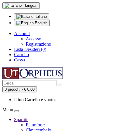
Lingua
Italiano
English
Account
Accesso
Registrazione
Lista Desideri (0)
Carrello
Cassa
0 prodotti - € 0,00
Il tuo Carrello è vuoto.
Menu
Spartiti
Pianoforte
Clavicembalo