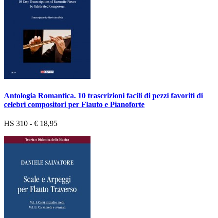
Antologia Romantica. 10 trascrizioni facili di pezzi favoriti di
celebri compositori per Flauto e Pianoforte
HS 310 - € 18,95