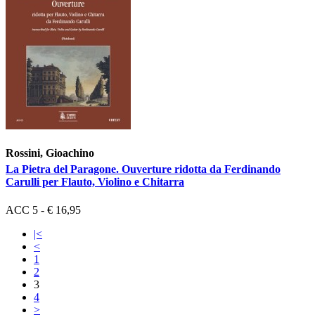
Rossini, Gioachino
La Pietra del Paragone. Ouverture ridotta da Ferdinando
Carulli per Flauto, Violino e Chitarra
ACC 5 - € 16,95
|<
<
1
2
3
4
>