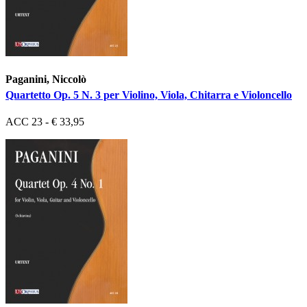
Paganini, Niccolò
Quartetto Op. 5 N. 3 per Violino, Viola, Chitarra e Violoncello
ACC 23 - € 33,95