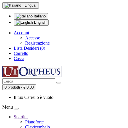
Lingua
Italiano
English
Account
Accesso
Registrazione
Lista Desideri (0)
Carrello
Cassa
0 prodotti - € 0,00
Il tuo Carrello è vuoto.
Menu
Spartiti
Pianoforte
Clavicembalo