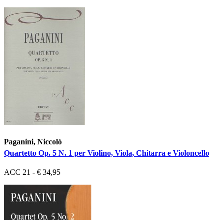
Paganini, Niccolò
Quartetto Op. 5 N. 1 per Violino, Viola, Chitarra e Violoncello
ACC 21 - € 34,95