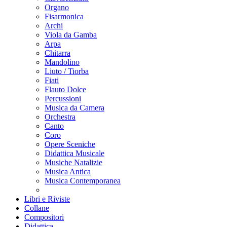
Organo
Fisarmonica
Archi
Viola da Gamba
Arpa
Chitarra
Mandolino
Liuto / Tiorba
Fiati
Flauto Dolce
Percussioni
Musica da Camera
Orchestra
Canto
Coro
Opere Sceniche
Didattica Musicale
Musiche Natalizie
Musica Antica
Musica Contemporanea
Libri e Riviste
Collane
Compositori
Didattica