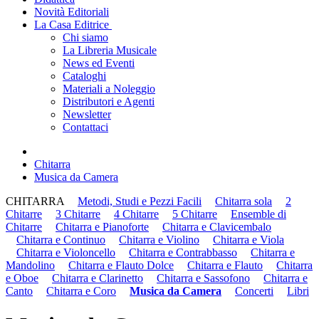
Novità Editoriali
La Casa Editrice
Chi siamo
La Libreria Musicale
News ed Eventi
Cataloghi
Materiali a Noleggio
Distributori e Agenti
Newsletter
Contattaci
Chitarra
Musica da Camera
CHITARRA
Metodi, Studi e Pezzi Facili
Chitarra sola
2
Chitarre
3 Chitarre
4 Chitarre
5 Chitarre
Ensemble di
Chitarre
Chitarra e Pianoforte
Chitarra e Clavicembalo
Chitarra e Continuo
Chitarra e Violino
Chitarra e Viola
Chitarra e Violoncello
Chitarra e Contrabbasso
Chitarra e
Mandolino
Chitarra e Flauto Dolce
Chitarra e Flauto
Chitarra
e Oboe
Chitarra e Clarinetto
Chitarra e Sassofono
Chitarra e
Canto
Chitarra e Coro
Musica da Camera
Concerti
Libri