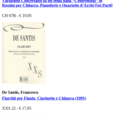
Variazioni Concertanti su un tema dalla “Cenerentola” di
Rossini per Chitarra, Pianoforte e Quartetto d’Archi [Set Parti]
CH 67B - € 19,95
De Santis, Francesco
Flarchit per Flauto, Clarinetto e Chitarra (1995)
XXS 22 - € 17,95