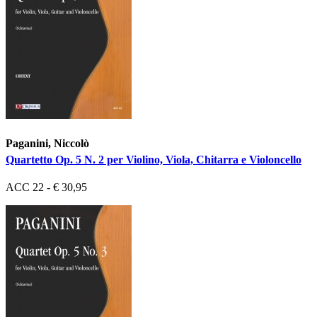
Paganini, Niccolò
Quartetto Op. 5 N. 2 per Violino, Viola, Chitarra e Violoncello
ACC 22 - € 30,95