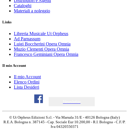
Distributori e Agenti
Cataloghi
Materiali a noleggio
Links
Libreria Musicale Ut Orpheus
Ad Parnassum
Luigi Boccherini Opera Omnia
Muzio Clementi Opera Omnia
Francesco Geminiani Opera Omnia
Il mio Account
Il mio Account
Elenco Ordini
Lista Desideri
Newsletter
© Ut Orpheus Edizioni S.r.l. - Via Marsala 31/E - 40126 Bologna (Italy)
R.E.A. Bologna n. 387145 - Cap. Sociale Eur 10.200,00 - R.I. Bologna - C.F./P.
Iva 04320550371