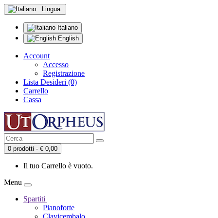
Lingua
Italiano
English
Account
Accesso
Registrazione
Lista Desideri (0)
Carrello
Cassa
0 prodotti - € 0,00
Il tuo Carrello è vuoto.
Menu
Spartiti
Pianoforte
Clavicembalo