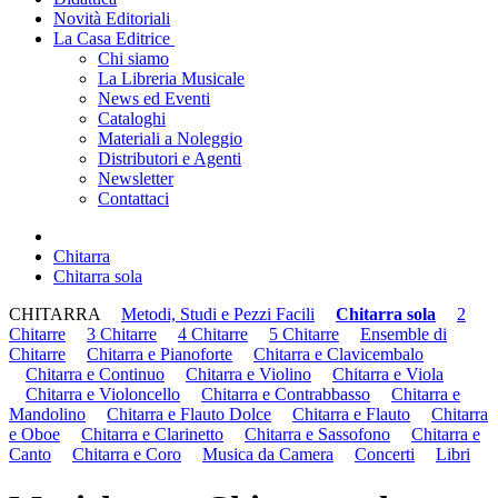
Novità Editoriali
La Casa Editrice
Chi siamo
La Libreria Musicale
News ed Eventi
Cataloghi
Materiali a Noleggio
Distributori e Agenti
Newsletter
Contattaci
Chitarra
Chitarra sola
CHITARRA
Metodi, Studi e Pezzi Facili
Chitarra sola
2
Chitarre
3 Chitarre
4 Chitarre
5 Chitarre
Ensemble di
Chitarre
Chitarra e Pianoforte
Chitarra e Clavicembalo
Chitarra e Continuo
Chitarra e Violino
Chitarra e Viola
Chitarra e Violoncello
Chitarra e Contrabbasso
Chitarra e
Mandolino
Chitarra e Flauto Dolce
Chitarra e Flauto
Chitarra
e Oboe
Chitarra e Clarinetto
Chitarra e Sassofono
Chitarra e
Canto
Chitarra e Coro
Musica da Camera
Concerti
Libri