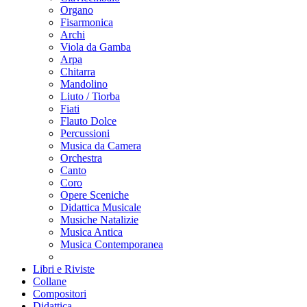
Organo
Fisarmonica
Archi
Viola da Gamba
Arpa
Chitarra
Mandolino
Liuto / Tiorba
Fiati
Flauto Dolce
Percussioni
Musica da Camera
Orchestra
Canto
Coro
Opere Sceniche
Didattica Musicale
Musiche Natalizie
Musica Antica
Musica Contemporanea
Libri e Riviste
Collane
Compositori
Didattica