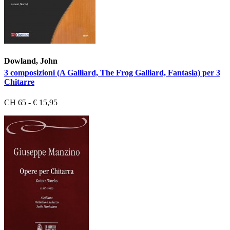
Dowland, John
3 composizioni (A Galliard, The Frog Galliard, Fantasia) per 3
Chitarre
CH 65 - € 15,95