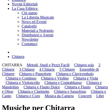
Novità Editoriali
La Casa Editrice
Chi siamo
La Libreria Musicale
News ed Eventi
Cataloghi
Materiali a Noleggio
Distributori e Agenti
Newsletter
Contattaci
Chitarra
CHITARRA
Metodi, Studi e Pezzi Facili
Chitarra sola
2
Chitarre
3 Chitarre
4 Chitarre
5 Chitarre
Ensemble di
Chitarre
Chitarra e Pianoforte
Chitarra e Clavicembalo
Chitarra e Continuo
Chitarra e Violino
Chitarra e Viola
Chitarra e Violoncello
Chitarra e Contrabbasso
Chitarra e
Mandolino
Chitarra e Flauto Dolce
Chitarra e Flauto
Chitarra
e Oboe
Chitarra e Clarinetto
Chitarra e Sassofono
Chitarra e
Canto
Chitarra e Coro
Musica da Camera
Concerti
Libri
Musiche per Chitarra