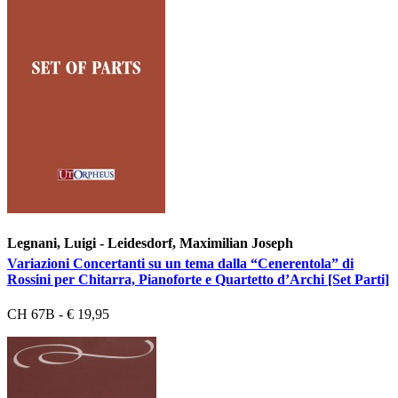
Legnani, Luigi - Leidesdorf, Maximilian Joseph
Variazioni Concertanti su un tema dalla “Cenerentola” di
Rossini per Chitarra, Pianoforte e Quartetto d’Archi [Set Parti]
CH 67B - € 19,95