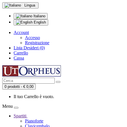
Lingua
Italiano
English
Account
Accesso
Registrazione
Lista Desideri (0)
Carrello
Cassa
0 prodotti - € 0,00
Il tuo Carrello è vuoto.
Menu
Spartiti
Pianoforte
Clavicembalo