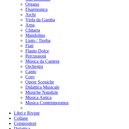
Organo
Fisarmonica
Archi
Viola da Gamba
Arpa
Chitarra
Mandolino
Liuto / Tiorba
Fiati
Flauto Dolce
Percussioni
Musica da Camera
Orchestra
Canto
Coro
Opere Sceniche
Didattica Musicale
Musiche Natalizie
Musica Antica
Musica Contemporanea
Libri e Riviste
Collane
Compositori
Didattica