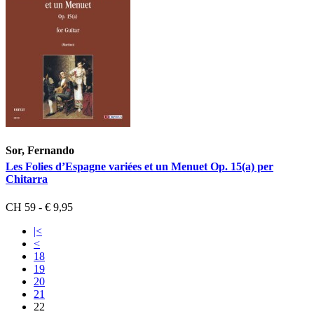
Sor, Fernando
Les Folies d’Espagne variées et un Menuet Op. 15(a) per
Chitarra
CH 59 - € 9,95
|<
<
18
19
20
21
22