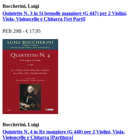
Boccherini, Luigi
Quintetto N. 3 in Si bemolle maggiore (G 447) per 2 Violini,
Viola, Violoncello e Chitarra [Set Parti]
PEB 29B - € 17,95
Boccherini, Luigi
Quintetto N. 4 in Re maggiore (G 448) per 2 Violini, Viola,
Violoncello e Chitarra [Partitura]