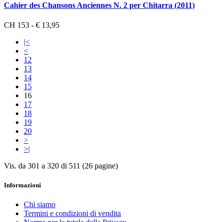
Cahier des Chansons Anciennes N. 2 per Chitarra (2011)
CH 153 - € 13,95
|<
<
12
13
14
15
16
17
18
19
20
>
>|
Vis. da 301 a 320 di 511 (26 pagine)
Informazioni
Chi siamo
Termini e condizioni di vendita