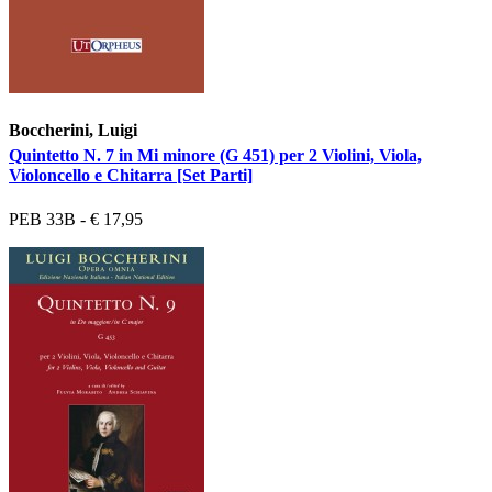
Boccherini, Luigi
Quintetto N. 7 in Mi minore (G 451) per 2 Violini, Viola,
Violoncello e Chitarra [Set Parti]
PEB 33B - € 17,95