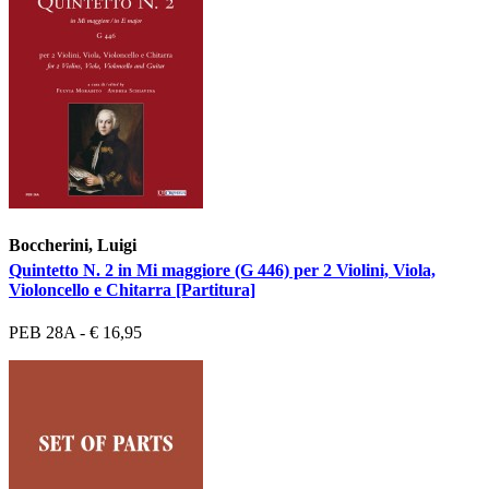
Boccherini, Luigi
Quintetto N. 2 in Mi maggiore (G 446) per 2 Violini, Viola,
Violoncello e Chitarra [Partitura]
PEB 28A - € 16,95