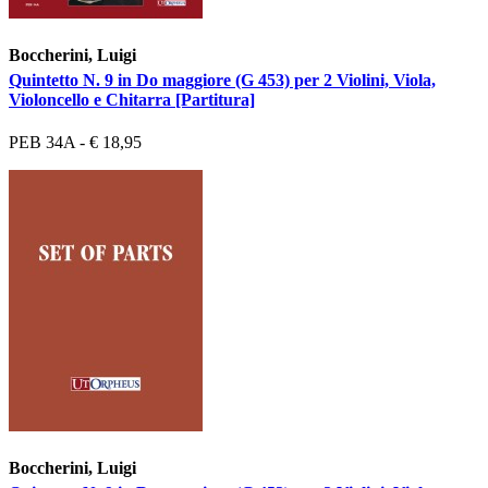
Boccherini, Luigi
Quintetto N. 9 in Do maggiore (G 453) per 2 Violini, Viola,
Violoncello e Chitarra [Partitura]
PEB 34A - € 18,95
Boccherini, Luigi