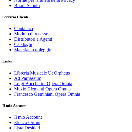
Norme per la tutela della Privacy
Buoni Sconto
Servizio Clienti
Contattaci
Modulo di recesso
Distributori e Agenti
Cataloghi
Materiali a noleggio
Links
Libreria Musicale Ut Orpheus
Ad Parnassum
Luigi Boccherini Opera Omnia
Muzio Clementi Opera Omnia
Francesco Geminiani Opera Omnia
Il mio Account
Il mio Account
Elenco Ordini
Lista Desideri