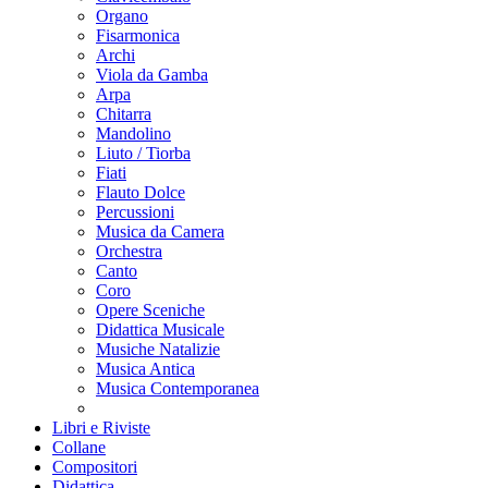
Organo
Fisarmonica
Archi
Viola da Gamba
Arpa
Chitarra
Mandolino
Liuto / Tiorba
Fiati
Flauto Dolce
Percussioni
Musica da Camera
Orchestra
Canto
Coro
Opere Sceniche
Didattica Musicale
Musiche Natalizie
Musica Antica
Musica Contemporanea
Libri e Riviste
Collane
Compositori
Didattica