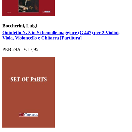
Boccherini, Luigi
Quintetto N. 3 in Si bemolle maggiore (G 447) per 2 Violini,
Viola, Violoncello e Chitarra [Partitura]
PEB 29A - € 17,95