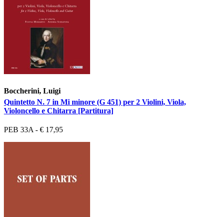
Boccherini, Luigi
Quintetto N. 7 in Mi minore (G 451) per 2 Violini, Viola,
Violoncello e Chitarra [Partitura]
PEB 33A - € 17,95