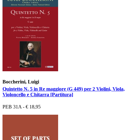
Boccherini, Luigi
Quintetto N. 5 in Re maggiore (G 449) per 2 Violini, Viola,
Violoncello e Chitarra [Partitura]
PEB 31A - € 18,95