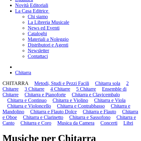
Novità Editoriali
La Casa Editrice
Chi siamo
La Libreria Musicale
News ed Eventi
Cataloghi
Materiali a Noleggio
Distributori e Agenti
Newsletter
Contattaci
Chitarra
CHITARRA
Metodi, Studi e Pezzi Facili
Chitarra sola
2
Chitarre
3 Chitarre
4 Chitarre
5 Chitarre
Ensemble di
Chitarre
Chitarra e Pianoforte
Chitarra e Clavicembalo
Chitarra e Continuo
Chitarra e Violino
Chitarra e Viola
Chitarra e Violoncello
Chitarra e Contrabbasso
Chitarra e
Mandolino
Chitarra e Flauto Dolce
Chitarra e Flauto
Chitarra
e Oboe
Chitarra e Clarinetto
Chitarra e Sassofono
Chitarra e
Canto
Chitarra e Coro
Musica da Camera
Concerti
Libri
Musiche per Chitarra