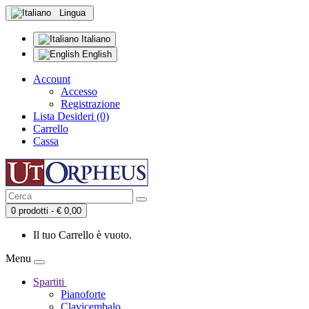
Lingua
Italiano
English
Account
Accesso
Registrazione
Lista Desideri (0)
Carrello
Cassa
0 prodotti - € 0,00
Il tuo Carrello è vuoto.
Menu
Spartiti
Pianoforte
Clavicembalo