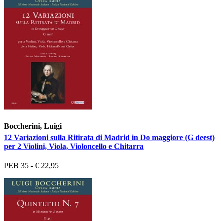
Boccherini, Luigi
12 Variazioni sulla Ritirata di Madrid in Do maggiore (G deest)
per 2 Violini, Viola, Violoncello e Chitarra
PEB 35 - € 22,95