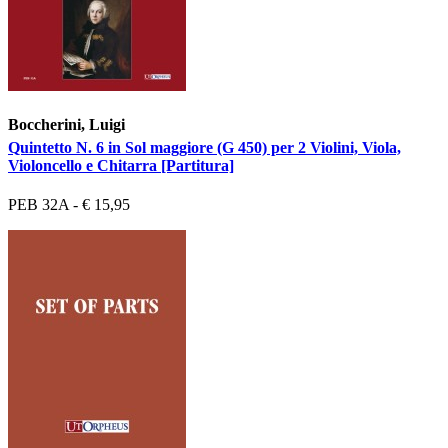
Boccherini, Luigi
Quintetto N. 6 in Sol maggiore (G 450) per 2 Violini, Viola,
Violoncello e Chitarra [Partitura]
PEB 32A - € 15,95