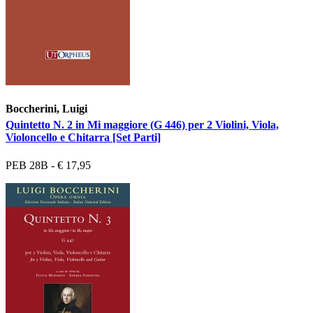
Boccherini, Luigi
Quintetto N. 2 in Mi maggiore (G 446) per 2 Violini, Viola,
Violoncello e Chitarra [Set Parti]
PEB 28B - € 17,95