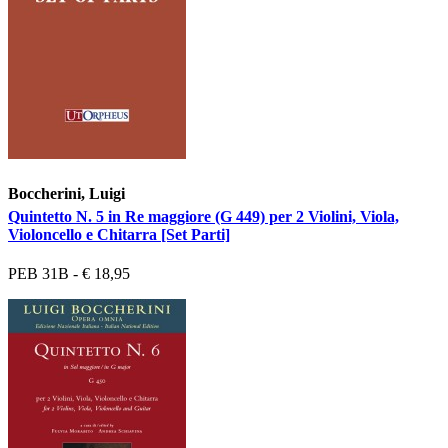
Boccherini, Luigi
Quintetto N. 5 in Re maggiore (G 449) per 2 Violini, Viola,
Violoncello e Chitarra [Set Parti]
PEB 31B - € 18,95