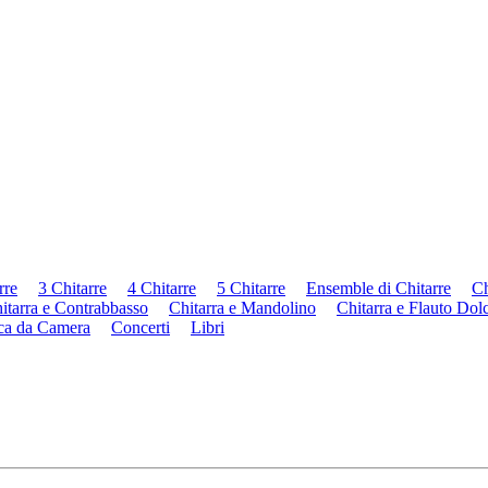
rre
3 Chitarre
4 Chitarre
5 Chitarre
Ensemble di Chitarre
Ch
itarra e Contrabbasso
Chitarra e Mandolino
Chitarra e Flauto Dol
ca da Camera
Concerti
Libri