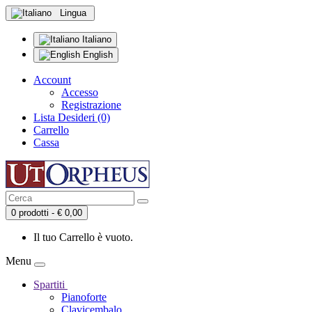
Lingua
Italiano
English
Account
Accesso
Registrazione
Lista Desideri (0)
Carrello
Cassa
0 prodotti - € 0,00
Il tuo Carrello è vuoto.
Menu
Spartiti
Pianoforte
Clavicembalo