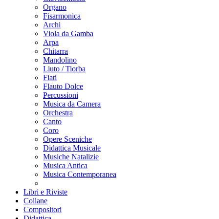
Organo
Fisarmonica
Archi
Viola da Gamba
Arpa
Chitarra
Mandolino
Liuto / Tiorba
Fiati
Flauto Dolce
Percussioni
Musica da Camera
Orchestra
Canto
Coro
Opere Sceniche
Didattica Musicale
Musiche Natalizie
Musica Antica
Musica Contemporanea
Libri e Riviste
Collane
Compositori
Didattica