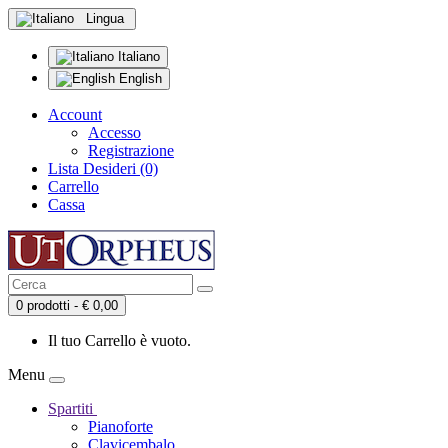
Lingua
Italiano
English
Account
Accesso
Registrazione
Lista Desideri (0)
Carrello
Cassa
0 prodotti - € 0,00
Il tuo Carrello è vuoto.
Menu
Spartiti
Pianoforte
Clavicembalo