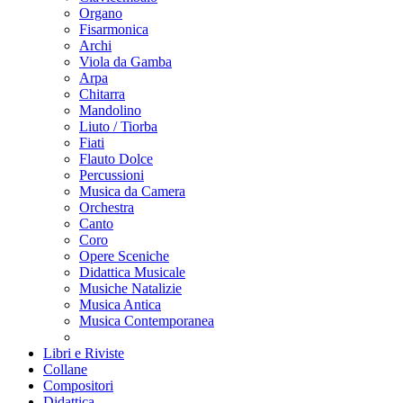
Organo
Fisarmonica
Archi
Viola da Gamba
Arpa
Chitarra
Mandolino
Liuto / Tiorba
Fiati
Flauto Dolce
Percussioni
Musica da Camera
Orchestra
Canto
Coro
Opere Sceniche
Didattica Musicale
Musiche Natalizie
Musica Antica
Musica Contemporanea
Libri e Riviste
Collane
Compositori
Didattica