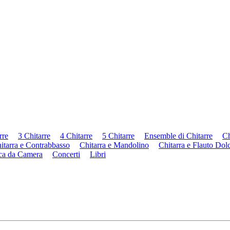
rre
3 Chitarre
4 Chitarre
5 Chitarre
Ensemble di Chitarre
Ch
itarra e Contrabbasso
Chitarra e Mandolino
Chitarra e Flauto Dol
ca da Camera
Concerti
Libri