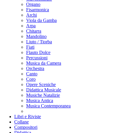
Organo
Fisarmonica
Archi
Viola da Gamba
Arpa
Chitarra
Mandolino
Liuto / Tiorba
Fiati
Flauto Dolce
Percussioni
Musica da Camera
Orchestra
Canto
Coro
Opere Sceniche
Didattica Musicale
Musiche Natalizie
Musica Antica
Musica Contemporanea
Libri e Riviste
Collane
Compositori
Didattica