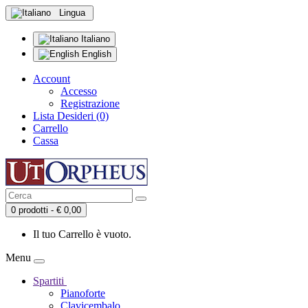
Lingua
Italiano
English
Account
Accesso
Registrazione
Lista Desideri (0)
Carrello
Cassa
0 prodotti - € 0,00
Il tuo Carrello è vuoto.
Menu
Spartiti
Pianoforte
Clavicembalo