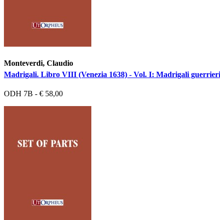
Monteverdi, Claudio
Madrigali. Libro VIII (Venezia 1638) - Vol. I: Madrigali guerrieri
ODH 7B - € 58,00