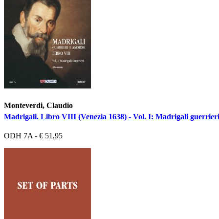
Monteverdi, Claudio
Madrigali. Libro VIII (Venezia 1638) - Vol. I: Madrigali guerrieri
ODH 7A - € 51,95