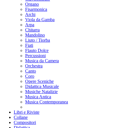
Organo
Fisarmonica
Archi
Viola da Gamba
Arpa
Chitarra
Mandolino
Liuto / Tiorba
Fiati
Flauto Dolce
Percussioni
Musica da Camera
Orchestra
Canto
Coro
Opere Sceniche
Didattica Musicale
Musiche Natalizie
Musica Antica
Musica Contemporanea
Libri e Riviste
Collane
Compositori
Didattica