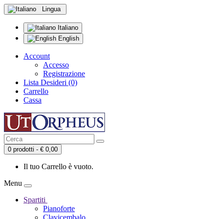
Lingua
Italiano
English
Account
Accesso
Registrazione
Lista Desideri (0)
Carrello
Cassa
0 prodotti - € 0,00
Il tuo Carrello è vuoto.
Menu
Spartiti
Pianoforte
Clavicembalo