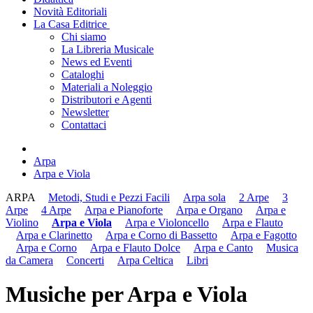
Novità Editoriali
La Casa Editrice
Chi siamo
La Libreria Musicale
News ed Eventi
Cataloghi
Materiali a Noleggio
Distributori e Agenti
Newsletter
Contattaci
Arpa
Arpa e Viola
ARPA
Metodi, Studi e Pezzi Facili
Arpa sola
2 Arpe
3
Arpe
4 Arpe
Arpa e Pianoforte
Arpa e Organo
Arpa e
Violino
Arpa e Viola
Arpa e Violoncello
Arpa e Flauto
Arpa e Clarinetto
Arpa e Corno di Bassetto
Arpa e Fagotto
Arpa e Corno
Arpa e Flauto Dolce
Arpa e Canto
Musica
da Camera
Concerti
Arpa Celtica
Libri
Musiche per Arpa e Viola