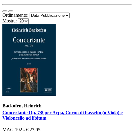
Ordinamento:
Mostra:
Backofen, Heinrich
Concertante Op. 7/8 per Arpa, Corno di bassetto (o Viola) e
Violoncello ad libitum
MAG 192 - € 23,95