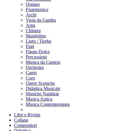
Organo
Fisarmonica
Archi
Viola da Gamba
Arpa
Chitarra
Mandolino
Liuto / Tiorba
Fiati
Flauto Dolce
Percussioni
Musica da Camera
Orchestra
Canto
Coro
Opere Sceniche
Didattica Musicale
Musiche Natalizie
Musica Antica
Musica Contemporanea
Libri e Riviste
Collane
Compositori
Didattica