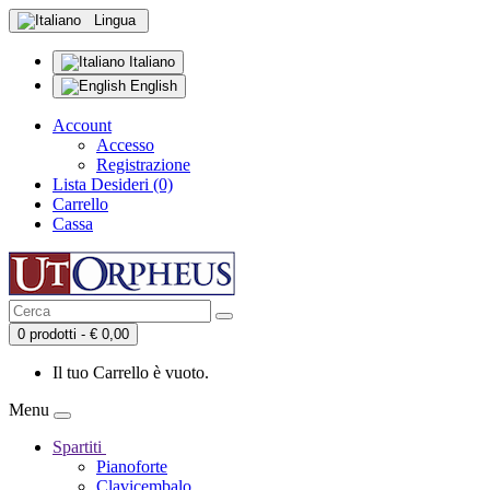
Lingua
Italiano
English
Account
Accesso
Registrazione
Lista Desideri (0)
Carrello
Cassa
0 prodotti - € 0,00
Il tuo Carrello è vuoto.
Menu
Spartiti
Pianoforte
Clavicembalo