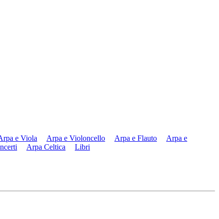
Arpa e Viola
Arpa e Violoncello
Arpa e Flauto
Arpa e
ncerti
Arpa Celtica
Libri