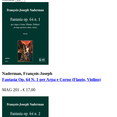
Naderman, François-Joseph
Fantasia Op. 64 N. 1 per Arpa e Corno (Flauto, Violino)
MAG 201 - € 17,00