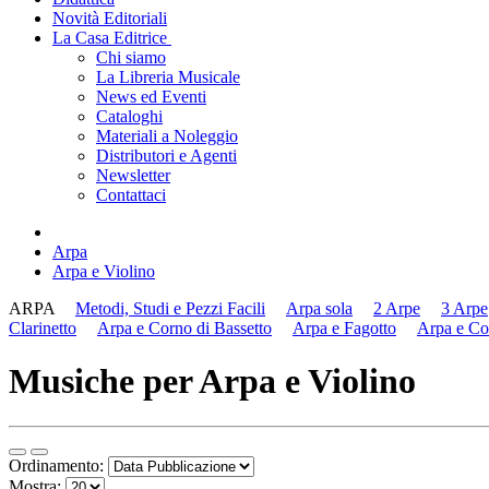
Novità Editoriali
La Casa Editrice
Chi siamo
La Libreria Musicale
News ed Eventi
Cataloghi
Materiali a Noleggio
Distributori e Agenti
Newsletter
Contattaci
Arpa
Arpa e Violino
ARPA
Metodi, Studi e Pezzi Facili
Arpa sola
2 Arpe
3 Arpe
Clarinetto
Arpa e Corno di Bassetto
Arpa e Fagotto
Arpa e Co
Musiche per Arpa e Violino
Ordinamento:
Mostra: