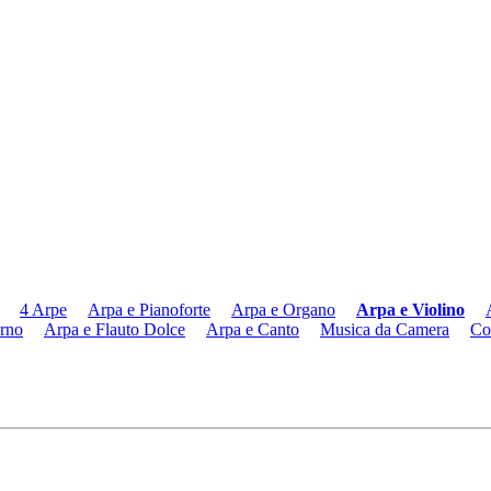
4 Arpe
Arpa e Pianoforte
Arpa e Organo
Arpa e Violino
rno
Arpa e Flauto Dolce
Arpa e Canto
Musica da Camera
Co