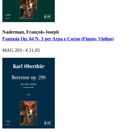
Naderman, François-Joseph
Fantasia Op. 64 N. 3 per Arpa e Corno (Flauto, Violino)
MAG 203 - € 21,95