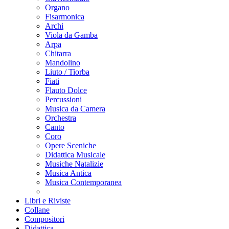
Organo
Fisarmonica
Archi
Viola da Gamba
Arpa
Chitarra
Mandolino
Liuto / Tiorba
Fiati
Flauto Dolce
Percussioni
Musica da Camera
Orchestra
Canto
Coro
Opere Sceniche
Didattica Musicale
Musiche Natalizie
Musica Antica
Musica Contemporanea
Libri e Riviste
Collane
Compositori
Didattica