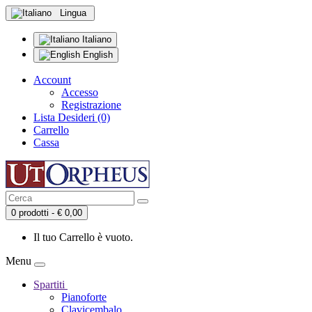
Lingua
Italiano
English
Account
Accesso
Registrazione
Lista Desideri (0)
Carrello
Cassa
0 prodotti - € 0,00
Il tuo Carrello è vuoto.
Menu
Spartiti
Pianoforte
Clavicembalo