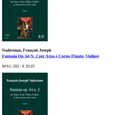
Naderman, François-Joseph
Fantasia Op. 64 N. 2 per Arpa e Corno (Flauto, Violino)
MAG 202 - € 20,95