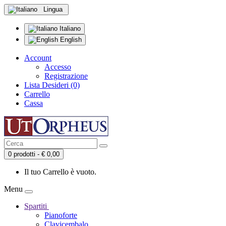
Lingua
Italiano
English
Account
Accesso
Registrazione
Lista Desideri (0)
Carrello
Cassa
0 prodotti - € 0,00
Il tuo Carrello è vuoto.
Menu
Spartiti
Pianoforte
Clavicembalo