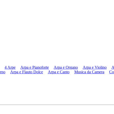
4 Arpe
Arpa e Pianoforte
Arpa e Organo
Arpa e Violino
A
rno
Arpa e Flauto Dolce
Arpa e Canto
Musica da Camera
Co