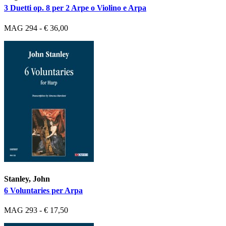
3 Duetti op. 8 per 2 Arpe o Violino e Arpa
MAG 294 - € 36,00
Stanley, John
6 Voluntaries per Arpa
MAG 293 - € 17,50