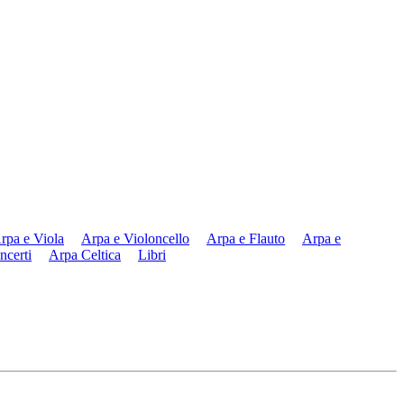
rpa e Viola
Arpa e Violoncello
Arpa e Flauto
Arpa e
ncerti
Arpa Celtica
Libri