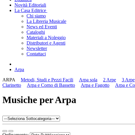
Novità Editoriali
La Casa Editrice
Chi siamo
La Libreria Musicale
News ed Eventi
Cataloghi
Materiali a Noleggio
Distributori e Agenti
Newsletter
Contattaci
Arpa
ARPA
Metodi, Studi e Pezzi Facili
Arpa sola
2 Arpe
3 Arpe
Clarinetto
Arpa e Corno di Bassetto
Arpa e Fagotto
Arpa e Co
Musiche per Arpa
Ordinamento: