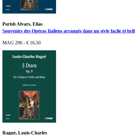
Parish Alvars, Elias
Souvenirs des Opéras Italiens arrangés dans un style facile et bril
MAG 296 - € 16,50
Ragué, Louis-Charles