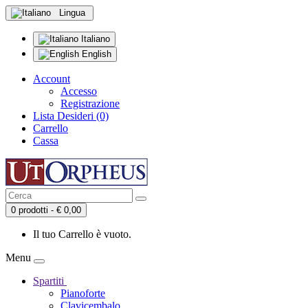
Lingua
Italiano
English
Account
Accesso
Registrazione
Lista Desideri (0)
Carrello
Cassa
0 prodotti - € 0,00
Il tuo Carrello è vuoto.
Menu
Spartiti
Pianoforte
Clavicembalo