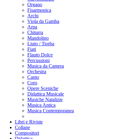
Organo
Fisarmonica
Archi
Viola da Gamba
Arpa
Chitarra
Mandolino
Liuto / Tiorba
Fiati
Flauto Dolce
Percussioni
Musica da Camera
Orchestra
Canto
Coro
Opere Sceniche
Didattica Musicale
Musiche Natalizie
Musica Antica
Musica Contemporanea
Libri e Riviste
Collane
Compositori
Didattica