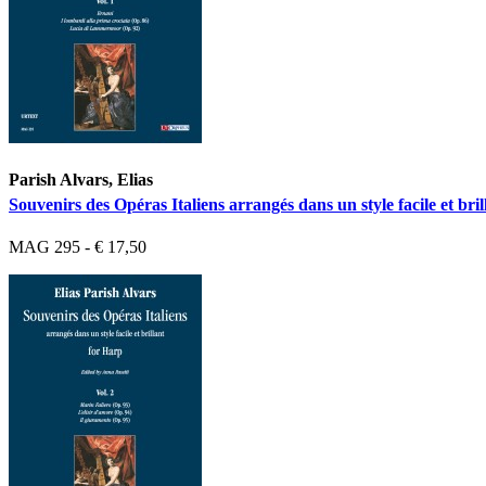
Parish Alvars, Elias
Souvenirs des Opéras Italiens arrangés dans un style facile et bril
MAG 295 - € 17,50