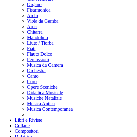
Organo
Fisarmonica
Archi
Viola da Gamba
Arpa
Chitarra
Mandolino
Liuto / Tiorba
Fiati
Flauto Dolce
Percussioni
Musica da Camera
Orchestra
Canto
Coro
Opere Sceniche
Didattica Musicale
Musiche Natalizie
Musica Antica
Musica Contemporanea
Libri e Riviste
Collane
Compositori
Didattica