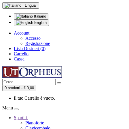
Lingua
Italiano
English
Account
Accesso
Registrazione
Lista Desideri (0)
Carrello
Cassa
0 prodotti - € 0,00
Il tuo Carrello è vuoto.
Menu
Spartiti
Pianoforte
Clavicembalo