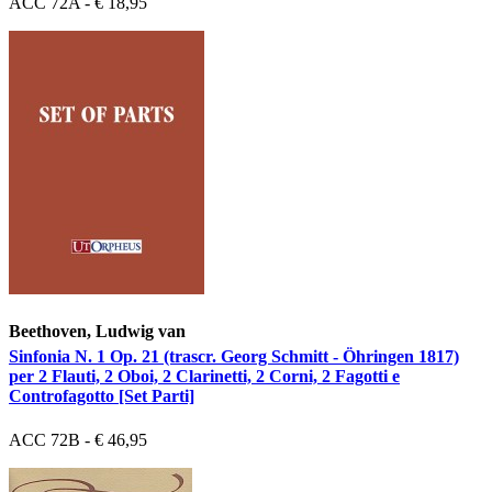
ACC 72A - € 18,95
Beethoven, Ludwig van
Sinfonia N. 1 Op. 21 (trascr. Georg Schmitt - Öhringen 1817)
per 2 Flauti, 2 Oboi, 2 Clarinetti, 2 Corni, 2 Fagotti e
Controfagotto [Set Parti]
ACC 72B - € 46,95