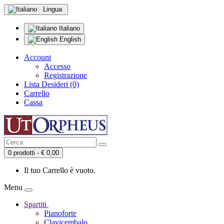
Lingua
Italiano
English
Account
Accesso
Registrazione
Lista Desideri (0)
Carrello
Cassa
0 prodotti - € 0,00
Il tuo Carrello è vuoto.
Menu
Spartiti
Pianoforte
Clavicembalo