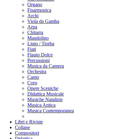
Organo
Fisarmonica
Archi
Viola da Gamba
Arpa
Chitarra
Mandolino
Liuto / Tiorba
Fiati
Flauto Dolce
Percussioni
Musica da Camera
Orchestra
Canto
Coro
Opere Sceniche
Didattica Musicale
Musiche Natalizie
Musica Antica
Musica Contemporanea
Libri e Riviste
Collane
Compositori
Didattica