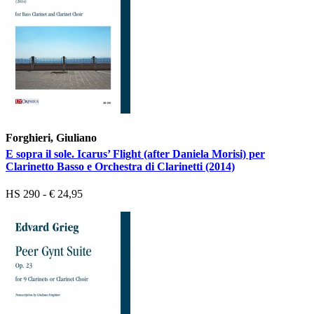
Forghieri, Giuliano
E sopra il sole. Icarus’ Flight (after Daniela Morisi) per
Clarinetto Basso e Orchestra di Clarinetti (2014)
HS 290 - € 24,95