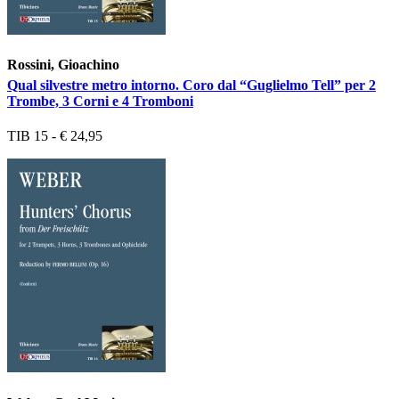
Rossini, Gioachino
Qual silvestre metro intorno. Coro dal “Guglielmo Tell” per 2
Trombe, 3 Corni e 4 Tromboni
TIB 15 - € 24,95