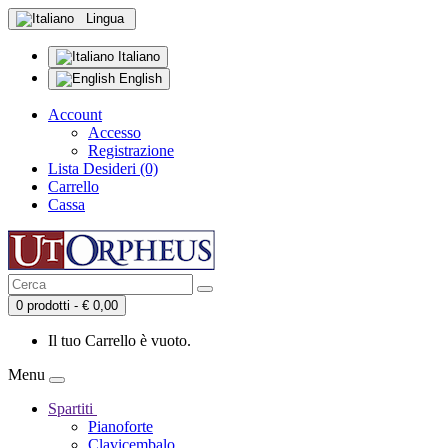
Lingua
Italiano
English
Account
Accesso
Registrazione
Lista Desideri (0)
Carrello
Cassa
0 prodotti - € 0,00
Il tuo Carrello è vuoto.
Menu
Spartiti
Pianoforte
Clavicembalo