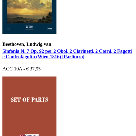
Beethoven, Ludwig van
Sinfonia N. 7 Op. 92 per 2 Oboi, 2 Clarinetti, 2 Corni, 2 Fagotti
e Controfagotto (Wien 1816) [Partitura]
ACC 10A - € 37,95