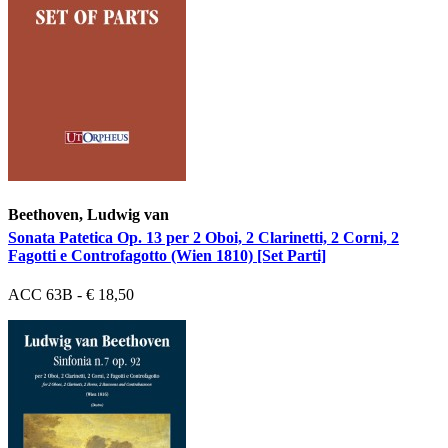
Beethoven, Ludwig van
Sonata Patetica Op. 13 per 2 Oboi, 2 Clarinetti, 2 Corni, 2
Fagotti e Controfagotto (Wien 1810) [Set Parti]
ACC 63B - € 18,50