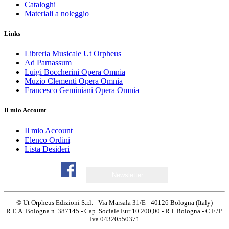
Cataloghi
Materiali a noleggio
Links
Libreria Musicale Ut Orpheus
Ad Parnassum
Luigi Boccherini Opera Omnia
Muzio Clementi Opera Omnia
Francesco Geminiani Opera Omnia
Il mio Account
Il mio Account
Elenco Ordini
Lista Desideri
Newsletter
© Ut Orpheus Edizioni S.r.l. - Via Marsala 31/E - 40126 Bologna (Italy)
R.E.A. Bologna n. 387145 - Cap. Sociale Eur 10.200,00 - R.I. Bologna - C.F./P.
Iva 04320550371