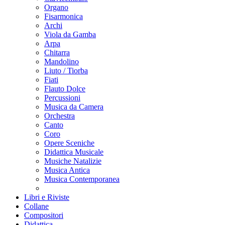
Organo
Fisarmonica
Archi
Viola da Gamba
Arpa
Chitarra
Mandolino
Liuto / Tiorba
Fiati
Flauto Dolce
Percussioni
Musica da Camera
Orchestra
Canto
Coro
Opere Sceniche
Didattica Musicale
Musiche Natalizie
Musica Antica
Musica Contemporanea
Libri e Riviste
Collane
Compositori
Didattica