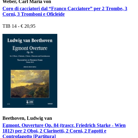
Weber, Carl Maria von
Coro di cacciatori dal “Franco Cacciatore” per 2 Trombe, 3
Corni, 3 Tromboni e Oficleide
TIB 14 - € 20,95
Beethoven, Ludwig van
Egmont. Ouverture Op. 84 (trascr. Friedrich Starke - Wien
1812) per 2 Oboi, 2 Clarinetti, 2 Corni, 2 Fagotti e
Controfagotto [Partitura]