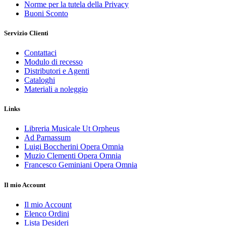
Norme per la tutela della Privacy
Buoni Sconto
Servizio Clienti
Contattaci
Modulo di recesso
Distributori e Agenti
Cataloghi
Materiali a noleggio
Links
Libreria Musicale Ut Orpheus
Ad Parnassum
Luigi Boccherini Opera Omnia
Muzio Clementi Opera Omnia
Francesco Geminiani Opera Omnia
Il mio Account
Il mio Account
Elenco Ordini
Lista Desideri