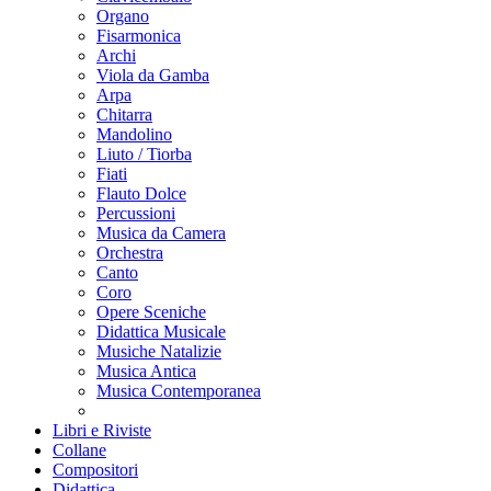
Organo
Fisarmonica
Archi
Viola da Gamba
Arpa
Chitarra
Mandolino
Liuto / Tiorba
Fiati
Flauto Dolce
Percussioni
Musica da Camera
Orchestra
Canto
Coro
Opere Sceniche
Didattica Musicale
Musiche Natalizie
Musica Antica
Musica Contemporanea
Libri e Riviste
Collane
Compositori
Didattica