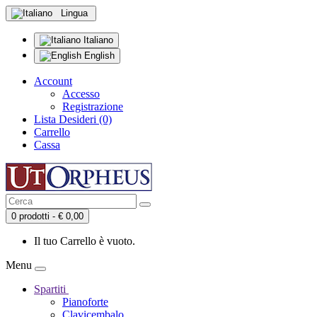
Lingua
Italiano
English
Account
Accesso
Registrazione
Lista Desideri (0)
Carrello
Cassa
0 prodotti - € 0,00
Il tuo Carrello è vuoto.
Menu
Spartiti
Pianoforte
Clavicembalo