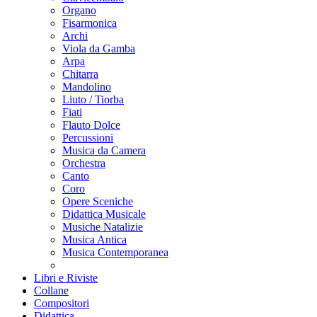
Organo
Fisarmonica
Archi
Viola da Gamba
Arpa
Chitarra
Mandolino
Liuto / Tiorba
Fiati
Flauto Dolce
Percussioni
Musica da Camera
Orchestra
Canto
Coro
Opere Sceniche
Didattica Musicale
Musiche Natalizie
Musica Antica
Musica Contemporanea
Libri e Riviste
Collane
Compositori
Didattica