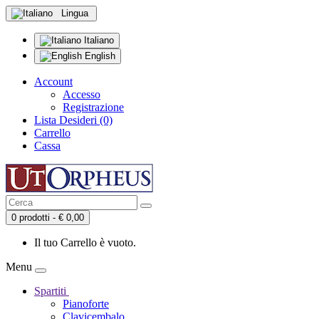
Lingua
Italiano
English
Account
Accesso
Registrazione
Lista Desideri (0)
Carrello
Cassa
0 prodotti - € 0,00
Il tuo Carrello è vuoto.
Menu
Spartiti
Pianoforte
Clavicembalo