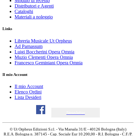
Modulo di recesso
Distributori e Agenti
Cataloghi
Materiali a noleggio
Links
Libreria Musicale Ut Orpheus
Ad Parnassum
Luigi Boccherini Opera Omnia
Muzio Clementi Opera Omnia
Francesco Geminiani Opera Omnia
Il mio Account
Il mio Account
Elenco Ordini
Lista Desideri
Newsletter
© Ut Orpheus Edizioni S.r.l. - Via Marsala 31/E - 40126 Bologna (Italy)
R.E.A. Bologna n. 387145 - Cap. Sociale Eur 10.200,00 - R.I. Bologna - C.F./P.