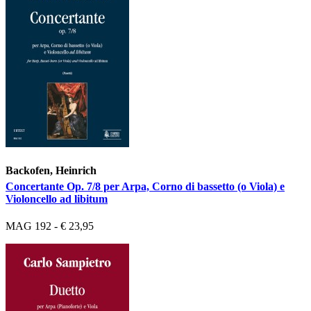
Backofen, Heinrich
Concertante Op. 7/8 per Arpa, Corno di bassetto (o Viola) e
Violoncello ad libitum
MAG 192 - € 23,95