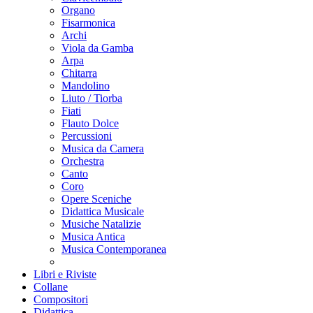
Organo
Fisarmonica
Archi
Viola da Gamba
Arpa
Chitarra
Mandolino
Liuto / Tiorba
Fiati
Flauto Dolce
Percussioni
Musica da Camera
Orchestra
Canto
Coro
Opere Sceniche
Didattica Musicale
Musiche Natalizie
Musica Antica
Musica Contemporanea
Libri e Riviste
Collane
Compositori
Didattica