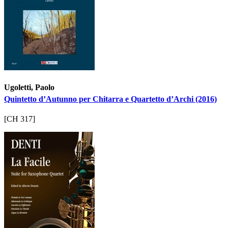
Ugoletti, Paolo
Quintetto d’Autunno per Chitarra e Quartetto d’Archi (2016)
[CH 317]