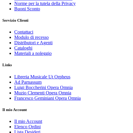
Norme per la tutela della Privacy
Buoni Sconto
Servizio Clienti
Contattaci
Modulo di recesso
Distributori e Agenti
Cataloghi
Materiali a noleggio
Links
Libreria Musicale Ut Orpheus
Ad Parnassum
Luigi Boccherini Opera Omnia
Muzio Clementi Opera Omnia
Francesco Geminiani Opera Omnia
Il mio Account
Il mio Account
Elenco Ordini
Lista Desideri