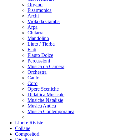
Organo
Fisarmonica
Archi
Viola da Gamba
Arpa
Chitarra
Mandolino
Liuto / Tiorba
Fiati
Flauto Dolce
Percussioni
Musica da Camera
Orchestra
Canto
Coro
Opere Sceniche
Didattica Musicale
Musiche Natalizie
Musica Antica
Musica Contemporanea
Libri e Riviste
Collane
Compositori
Didattica