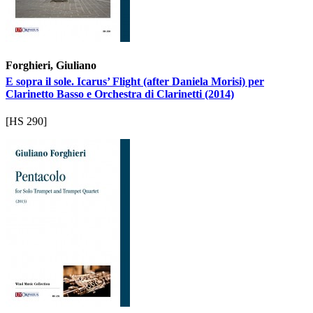
Forghieri, Giuliano
E sopra il sole. Icarus’ Flight (after Daniela Morisi) per
Clarinetto Basso e Orchestra di Clarinetti (2014)
[HS 290]