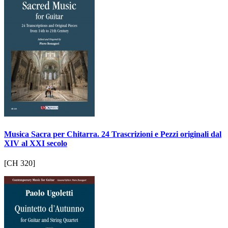
Musica Sacra per Chitarra. 24 Trascrizioni e Pezzi originali dal
XIV al XXI secolo
[CH 320]