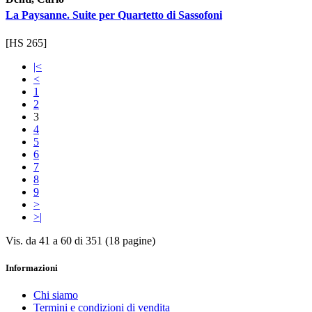
La Paysanne. Suite per Quartetto di Sassofoni
[HS 265]
|<
<
1
2
3
4
5
6
7
8
9
>
>|
Vis. da 41 a 60 di 351 (18 pagine)
Informazioni
Chi siamo
Termini e condizioni di vendita