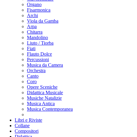
Organo
Fisarmonica
Archi
Viola da Gamba
Arpa
Chitarra
Mandolino
Liuto / Tiorba
Fiati
Flauto Dolce
Percussioni
Musica da Camera
Orchestra
Canto
Coro
Opere Sceniche
Didattica Musicale
Musiche Natalizie
Musica Antica
Musica Contemporanea
Libri e Riviste
Collane
Compositori
Didattica