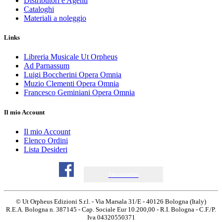
Distributori e Agenti
Cataloghi
Materiali a noleggio
Links
Libreria Musicale Ut Orpheus
Ad Parnassum
Luigi Boccherini Opera Omnia
Muzio Clementi Opera Omnia
Francesco Geminiani Opera Omnia
Il mio Account
Il mio Account
Elenco Ordini
Lista Desideri
Newsletter
© Ut Orpheus Edizioni S.r.l. - Via Marsala 31/E - 40126 Bologna (Italy)
R.E.A. Bologna n. 387145 - Cap. Sociale Eur 10.200,00 - R.I. Bologna - C.F./P.
Iva 04320550371