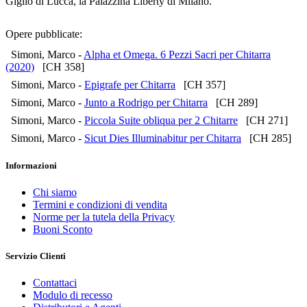
Giglio di Lucca, la Palazzina Liberty di Milano.
Opere pubblicate:
Simoni, Marco -
Alpha et Omega. 6 Pezzi Sacri per Chitarra
(2020)
[CH 358]
Simoni, Marco -
Epigrafe per Chitarra
[CH 357]
Simoni, Marco -
Junto a Rodrigo per Chitarra
[CH 289]
Simoni, Marco -
Piccola Suite obliqua per 2 Chitarre
[CH 271]
Simoni, Marco -
Sicut Dies Illuminabitur per Chitarra
[CH 285]
Informazioni
Chi siamo
Termini e condizioni di vendita
Norme per la tutela della Privacy
Buoni Sconto
Servizio Clienti
Contattaci
Modulo di recesso