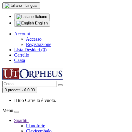
Lingua
Italiano
English
Account
Accesso
Registrazione
Lista Desideri (0)
Carrello
Cassa
0 prodotti - € 0,00
Il tuo Carrello è vuoto.
Menu
Spartiti
Pianoforte
Clavicembalo