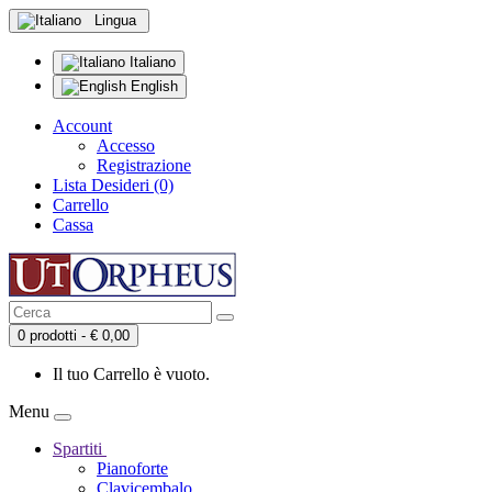
Lingua
Italiano
English
Account
Accesso
Registrazione
Lista Desideri (0)
Carrello
Cassa
0 prodotti - € 0,00
Il tuo Carrello è vuoto.
Menu
Spartiti
Pianoforte
Clavicembalo