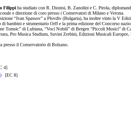
 Filippi
ha studiato con R. Dionisi, B. Zanolini e C. Pirola, diplomand
rale e direzione di coro presso i Conservatori di Milano e Verona.
sizione “Ivan Spassov” a Plovdiv (Bulgaria), ha inoltre vinto la V Ed
i bambini e strumentario Orff e la prima edizione del Concorso nazional
i “Tone Tomsic” di Lubiana, “Voci Nobili” di Bergen “Piccoli Musici” di 
Carrara, Pro Musica Studium, Suvini Zerbini, Edizioni Musicali Europe
ca presso il Conservatorio di Bolzano.
 4]
)
[EC 8]