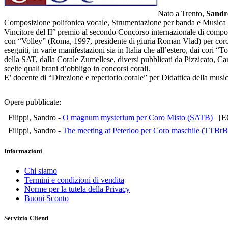
Nato a Trento,
Sandro
Composizione polifonica vocale, Strumentazione per banda e Musica co
Vincitore del II° premio al secondo Concorso internazionale di compo
con “Volley” (Roma, 1997, presidente di giuria Roman Vlad) per coro d
eseguiti, in varie manifestazioni sia in Italia che all’estero, dai cor
della SAT, dalla Corale Zumellese, diversi pubblicati da Pizzicato, 
scelte quali brani d’obbligo in concorsi corali.
E’ docente di “Direzione e repertorio corale” per Didattica della musi
Opere pubblicate:
Filippi, Sandro -
O magnum mysterium per Coro Misto (SATB)
[EC
Filippi, Sandro -
The meeting at Peterloo per Coro maschile (TTBrB
Informazioni
Chi siamo
Termini e condizioni di vendita
Norme per la tutela della Privacy
Buoni Sconto
Servizio Clienti