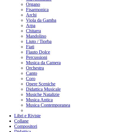
Organo
Fisarmonica
Archi
Viola da Gamba
Arpa
Chitarra
Mandolino
Liuto / Tiorba
Fiati
Flauto Dolce
Percussioni
Musica da Camera
Orchestra
Canto
Coro
Opere Sceniche
Didattica Musicale
Musiche Natalizie
Musica Antica
Musica Contemporanea
Libri e Riviste
Collane
Compositori
Didattica