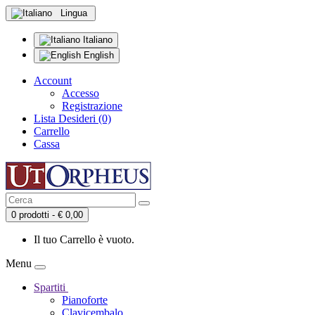
Lingua
Italiano
English
Account
Accesso
Registrazione
Lista Desideri (0)
Carrello
Cassa
0 prodotti - € 0,00
Il tuo Carrello è vuoto.
Menu
Spartiti
Pianoforte
Clavicembalo