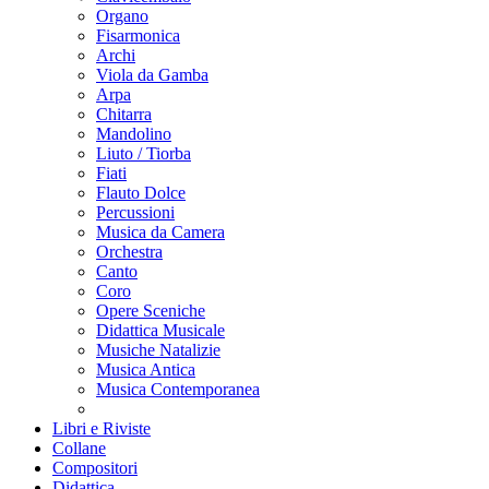
Organo
Fisarmonica
Archi
Viola da Gamba
Arpa
Chitarra
Mandolino
Liuto / Tiorba
Fiati
Flauto Dolce
Percussioni
Musica da Camera
Orchestra
Canto
Coro
Opere Sceniche
Didattica Musicale
Musiche Natalizie
Musica Antica
Musica Contemporanea
Libri e Riviste
Collane
Compositori
Didattica