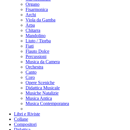
Organo
Fisarmonica
Archi
Viola da Gamba
Arpa
Chitarra
Mandolino
Liuto / Tiorba
Fiati
Flauto Dolce
Percussioni
Musica da Camera
Orchestra
Canto
Coro
Opere Sceniche
Didattica Musicale
Musiche Natalizie
Musica Antica
Musica Contemporanea
Libri e Riviste
Collane
Compositori
Didattica