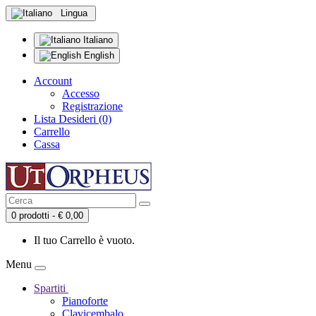
Lingua
Italiano
English
Account
Accesso
Registrazione
Lista Desideri (0)
Carrello
Cassa
0 prodotti - € 0,00
Il tuo Carrello è vuoto.
Menu
Spartiti
Pianoforte
Clavicembalo