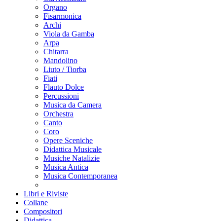
Organo
Fisarmonica
Archi
Viola da Gamba
Arpa
Chitarra
Mandolino
Liuto / Tiorba
Fiati
Flauto Dolce
Percussioni
Musica da Camera
Orchestra
Canto
Coro
Opere Sceniche
Didattica Musicale
Musiche Natalizie
Musica Antica
Musica Contemporanea
Libri e Riviste
Collane
Compositori
Didattica