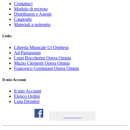
Contattaci
Modulo di recesso
Distributori e Agenti
Cataloghi
Materiali a noleggio
Links
Libreria Musicale Ut Orpheus
Ad Parnassum
Luigi Boccherini Opera Omnia
Muzio Clementi Opera Omnia
Francesco Geminiani Opera Omnia
Il mio Account
Il mio Account
Elenco Ordini
Lista Desideri
Newsletter