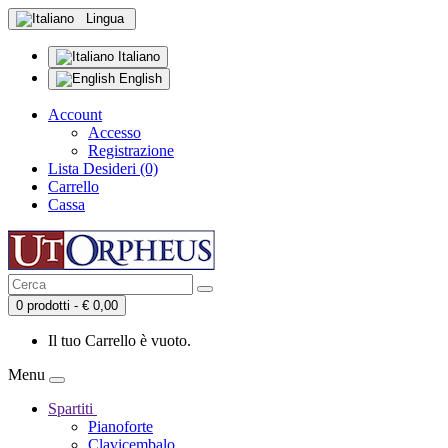
Lingua
Italiano
English
Account
Accesso
Registrazione
Lista Desideri (0)
Carrello
Cassa
0 prodotti - € 0,00
Il tuo Carrello è vuoto.
Menu
Spartiti
Pianoforte
Clavicembalo