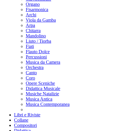
Organo
Fisarmonica
Archi
Viola da Gamba
Arpa
Chitarra
Mandolino
Liuto / Tiorba
Fiati
Flauto Dolce
Percussioni
Musica da Camera
Orchestra
Canto
Coro
Opere Sceniche
Didattica Musicale
Musiche Natalizie
Musica Antica
Musica Contemporanea
Libri e Riviste
Collane
Compositori
Didattica