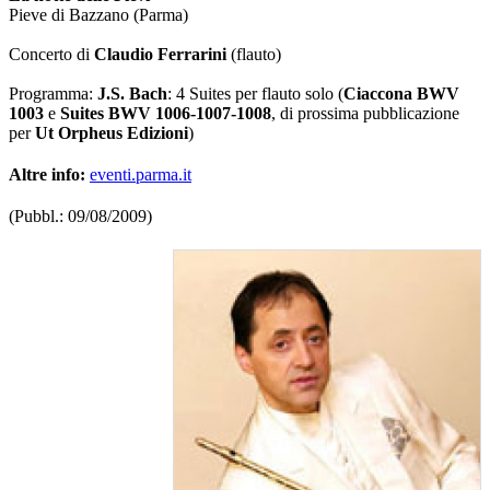
Pieve di Bazzano (Parma)
Concerto di
Claudio Ferrarini
(flauto)
Programma:
J.S. Bach
: 4 Suites per flauto solo (
Ciaccona BWV
1003
e
Suites BWV 1006-1007-1008
, di prossima pubblicazione
per
Ut Orpheus Edizioni
)
Altre info:
eventi.parma.it
(Pubbl.: 09/08/2009)