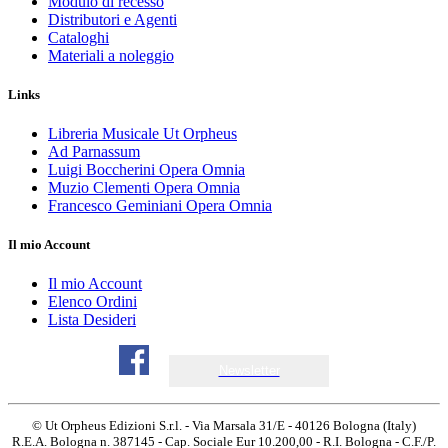
Modulo di recesso
Distributori e Agenti
Cataloghi
Materiali a noleggio
Links
Libreria Musicale Ut Orpheus
Ad Parnassum
Luigi Boccherini Opera Omnia
Muzio Clementi Opera Omnia
Francesco Geminiani Opera Omnia
Il mio Account
Il mio Account
Elenco Ordini
Lista Desideri
Newsletter
© Ut Orpheus Edizioni S.r.l. - Via Marsala 31/E - 40126 Bologna (Italy)
R.E.A. Bologna n. 387145 - Cap. Sociale Eur 10.200,00 - R.I. Bologna - C.F./P.