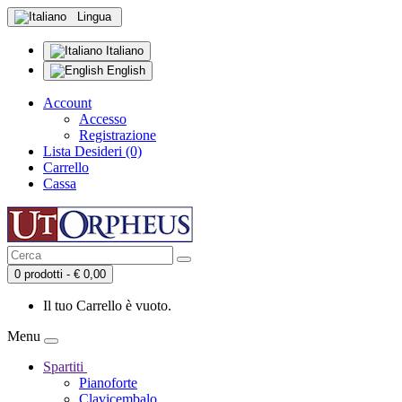
Lingua
Italiano
English
Account
Accesso
Registrazione
Lista Desideri (0)
Carrello
Cassa
0 prodotti - € 0,00
Il tuo Carrello è vuoto.
Menu
Spartiti
Pianoforte
Clavicembalo