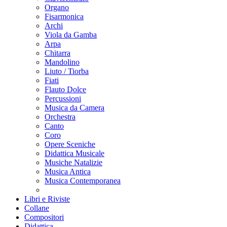
Organo
Fisarmonica
Archi
Viola da Gamba
Arpa
Chitarra
Mandolino
Liuto / Tiorba
Fiati
Flauto Dolce
Percussioni
Musica da Camera
Orchestra
Canto
Coro
Opere Sceniche
Didattica Musicale
Musiche Natalizie
Musica Antica
Musica Contemporanea
Libri e Riviste
Collane
Compositori
Didattica