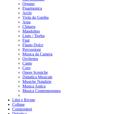
Organo
Fisarmonica
Archi
Viola da Gamba
Arpa
Chitarra
Mandolino
Liuto / Tiorba
Fiati
Flauto Dolce
Percussioni
Musica da Camera
Orchestra
Canto
Coro
Opere Sceniche
Didattica Musicale
Musiche Natalizie
Musica Antica
Musica Contemporanea
Libri e Riviste
Collane
Compositori
Didattica