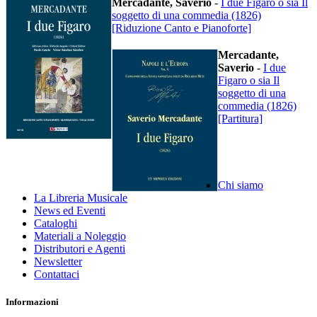
Mercadante, Saverio
-
I due Figaro o sia Il
soggetto di una commedia (1826)
[Riduzione Canto e Pianoforte]
Mercadante,
Saverio
-
I due
Figaro o sia Il
soggetto di una
commedia (1826)
[Partitura]
Chi siamo
La Libreria Musicale
News ed Eventi
Cataloghi
Materiali a Noleggio
Distributori e Agenti
Newsletter
Contattaci
Informazioni