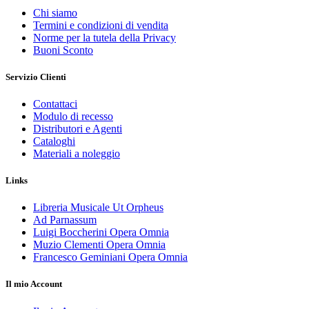
Chi siamo
Termini e condizioni di vendita
Norme per la tutela della Privacy
Buoni Sconto
Servizio Clienti
Contattaci
Modulo di recesso
Distributori e Agenti
Cataloghi
Materiali a noleggio
Links
Libreria Musicale Ut Orpheus
Ad Parnassum
Luigi Boccherini Opera Omnia
Muzio Clementi Opera Omnia
Francesco Geminiani Opera Omnia
Il mio Account