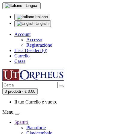
Lingua
Italiano
English
Account
Accesso
Registrazione
Lista Desideri (0)
Carrello
Cassa
0 prodotti - € 0,00
Il tuo Carrello è vuoto.
Menu
Spartiti
Pianoforte
Clavicembalo