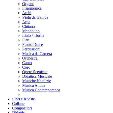
Organo
Fisarmonica
Archi
Viola da Gamba
Arpa
Chitarra
Mandolino
Liuto / Tiorba
Fiati
Flauto Dolce
Percussioni
Musica da Camera
Orchestra
Canto
Coro
Opere Sceniche
Didattica Musicale
Musiche Natalizie
Musica Antica
Musica Contemporanea
Libri e Riviste
Collane
Compositori
Didattica