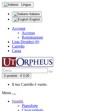
Lingua
Italiano
English
Account
Accesso
Registrazione
Lista Desideri (0)
Carrello
Cassa
0 prodotti - € 0,00
Il tuo Carrello è vuoto.
Menu
Spartiti
Pianoforte
Clavicembalo