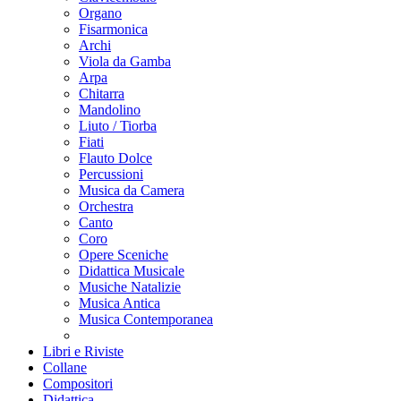
Organo
Fisarmonica
Archi
Viola da Gamba
Arpa
Chitarra
Mandolino
Liuto / Tiorba
Fiati
Flauto Dolce
Percussioni
Musica da Camera
Orchestra
Canto
Coro
Opere Sceniche
Didattica Musicale
Musiche Natalizie
Musica Antica
Musica Contemporanea
Libri e Riviste
Collane
Compositori
Didattica