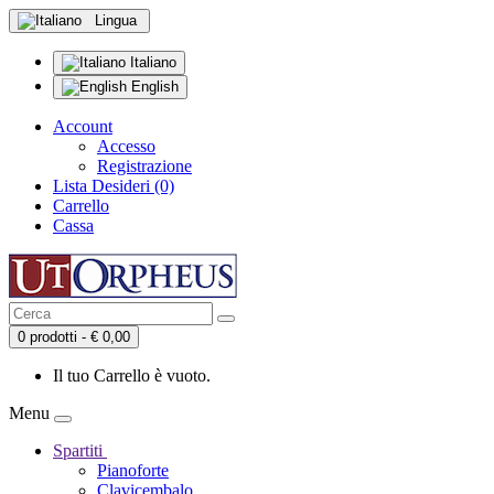
Lingua
Italiano
English
Account
Accesso
Registrazione
Lista Desideri (0)
Carrello
Cassa
0 prodotti - € 0,00
Il tuo Carrello è vuoto.
Menu
Spartiti
Pianoforte
Clavicembalo