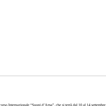
corso Internazionale “Suoni d’Arpa”, che si terrà dal 10 al 14 settembr