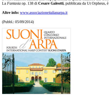
La
Fantasia
op. 138 di
Cesare Galeotti
, pubblicata da Ut Orpheus, è 
Altre info:
www.associazioneitalianarpa.it
(Pubbl.: 05/09/2014)