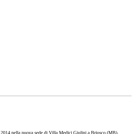
e 2014 nella nuova sede di Villa Medici Giulini a Briosco (MB).