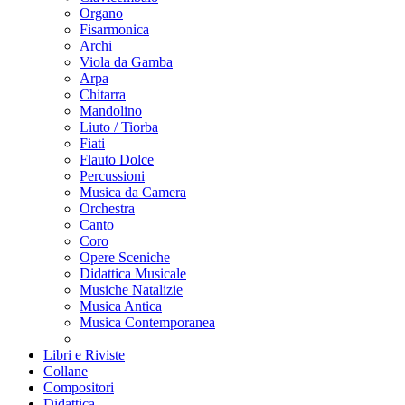
Organo
Fisarmonica
Archi
Viola da Gamba
Arpa
Chitarra
Mandolino
Liuto / Tiorba
Fiati
Flauto Dolce
Percussioni
Musica da Camera
Orchestra
Canto
Coro
Opere Sceniche
Didattica Musicale
Musiche Natalizie
Musica Antica
Musica Contemporanea
Libri e Riviste
Collane
Compositori
Didattica