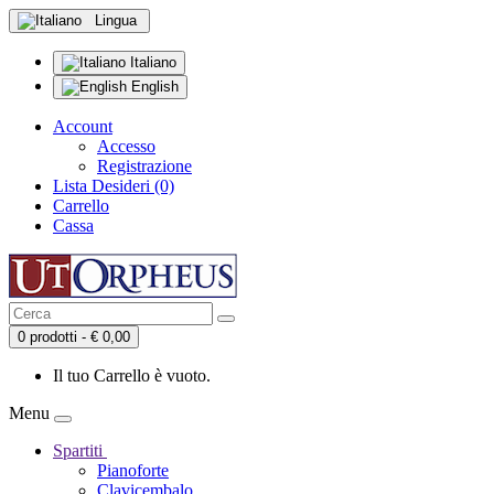
Lingua
Italiano
English
Account
Accesso
Registrazione
Lista Desideri (0)
Carrello
Cassa
0 prodotti - € 0,00
Il tuo Carrello è vuoto.
Menu
Spartiti
Pianoforte
Clavicembalo