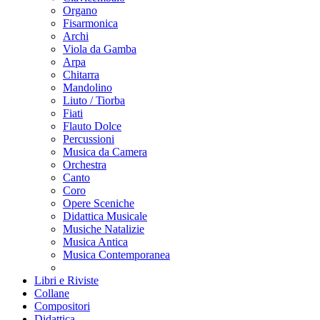
Organo
Fisarmonica
Archi
Viola da Gamba
Arpa
Chitarra
Mandolino
Liuto / Tiorba
Fiati
Flauto Dolce
Percussioni
Musica da Camera
Orchestra
Canto
Coro
Opere Sceniche
Didattica Musicale
Musiche Natalizie
Musica Antica
Musica Contemporanea
Libri e Riviste
Collane
Compositori
Didattica