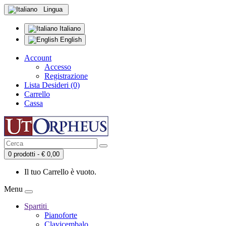
Lingua
Italiano
English
Account
Accesso
Registrazione
Lista Desideri (0)
Carrello
Cassa
0 prodotti - € 0,00
Il tuo Carrello è vuoto.
Menu
Spartiti
Pianoforte
Clavicembalo